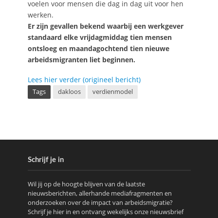
voelen voor mensen die dag in dag uit voor hen
werken.
Er zijn gevallen bekend waarbij een werkgever
standaard elke vrijdagmiddag tien mensen
ontsloeg en maandagochtend tien nieuwe
arbeidsmigranten liet beginnen.
Lees hier verder (origineel bericht)
Tags
dakloos
verdienmodel
Schrijf je in
Wil jij op de hoogte blijven van de laatste
nieuwsberichten, allerhande mediafragmenten en
onderzoeken over de impact van arbeidsmigratie?
Schrijf je hier in en ontvang wekelijks onze nieuwsbrief