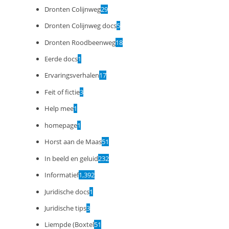
Dronten Colijnweg
29
Dronten Colijnweg docs
5
Dronten Roodbeenweg
18
Eerde docs
1
Ervaringsverhalen
17
Feit of fictie
3
Help mee
1
homepage
1
Horst aan de Maas
51
In beeld en geluid
232
Informatief
1,392
Juridische docs
1
Juridische tips
3
Liempde (Boxtel
51