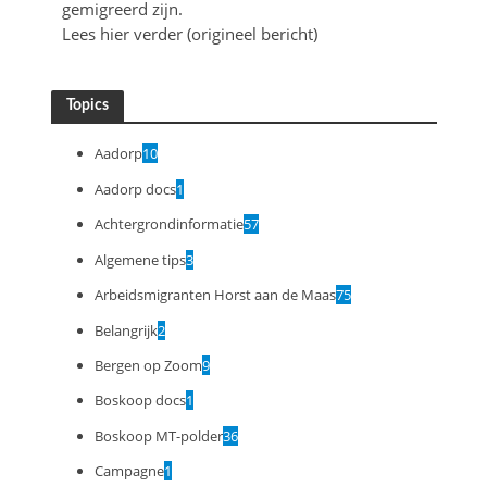
gemigreerd zijn.
Lees hier verder (origineel bericht)
Topics
Aadorp
10
Aadorp docs
1
Achtergrondinformatie
57
Algemene tips
3
Arbeidsmigranten Horst aan de Maas
75
Belangrijk
2
Bergen op Zoom
9
Boskoop docs
1
Boskoop MT-polder
36
Campagne
1