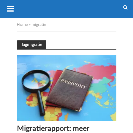
Home
»
migratie
Tagmigratie
Migratierapport: meer