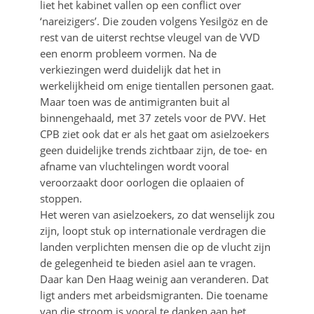
liet het kabinet vallen op een conflict over
‘nareizigers’. Die zouden volgens Yesilgöz en de
rest van de uiterst rechtse vleugel van de VVD
een enorm probleem vormen. Na de
verkiezingen werd duidelijk dat het in
werkelijkheid om enige tientallen personen gaat.
Maar toen was de antimigranten buit al
binnengehaald, met 37 zetels voor de PVV. Het
CPB ziet ook dat er als het gaat om asielzoekers
geen duidelijke trends zichtbaar zijn, de toe- en
afname van vluchtelingen wordt vooral
veroorzaakt door oorlogen die oplaaien of
stoppen.
Het weren van asielzoekers, zo dat wenselijk zou
zijn, loopt stuk op internationale verdragen die
landen verplichten mensen die op de vlucht zijn
de gelegenheid te bieden asiel aan te vragen.
Daar kan Den Haag weinig aan veranderen. Dat
ligt anders met arbeidsmigranten. Die toename
van die stroom is vooral te danken aan het