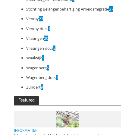
Stichting Belangenbehartiging Arbeidsmigratie
27
Venray
23
Venray docs
1
Vlissingen
20
Vlissingen docs
2
Waalwijk
1
Wagenberg
5
Wagenberg docs
1
Zundert
9
Featured
INFORMATIEF