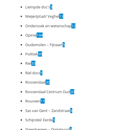
Liempde doc's
3
Meijerijstad/ Veghel
13
Onderzoek en wetenschap
12
Opinie
144
Oudemolen – Fijnaart
5
Politiek
99
Riel
33
Riel docs
1
Roosendaal
30
Roosendaal Centrum Oud
20
Rouveen
11
Sas van Gent – Zandstraat
9
Schijndel/ Eerde
5
Steenbergen – Dinteloord
6