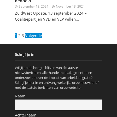
bedoeld’
September 13, 2024
November 13, 2024
ZuidWest Update, 13 september 2024 –
Coalitiepartijen VVD en VLP willen...
1
2
3
Volgende
Schrijf je in
Wil jij op de hoogte blijven van de laatste
nieuwsberichten, allerhande mediafragmenten en
onderzoeken over de impact van arbeidsmigratie?
Schrijf je hier in en ontvang wekelijks onze nieuwsbrief
met de laatste berichten van onze website.
Naam
Achternaam