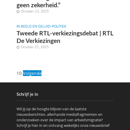
geen zekerheid.”
October 23, 2025
IN BEELD EN GELUID
•
POLITIEK
Tweede RTL-verkiezingsdebat | RTL
De Verkiezingen
October 21, 2025
10
Volgende
Schrijf je in
Wil jij op de hoogte blijven van de laatste
nieuwsberichten, allerhande mediafragmenten en
onderzoeken over de impact van arbeidsmigratie?
Schrijf je hier in en ontvang wekelijks onze nieuwsbrief