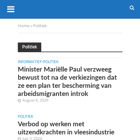
Home
»
Politiek
Politiek
INFORMATIEF
•
POLITIEK
Minister Mariëlle Paul verzweeg
bewust tot na de verkiezingen dat
ze een plan ter bescherming van
arbeidsmigranten introk
August 6, 2026
POLITIEK
Verbod op werken met
uitzendkrachten in vleesindustrie
July 3, 2026