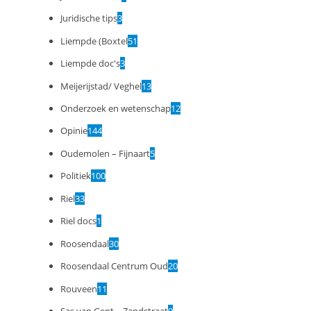
Juridische tips
3
Liempde (Boxtel
51
Liempde doc's
3
Meijerijstad/ Veghel
13
Onderzoek en wetenschap
12
Opinie
144
Oudemolen – Fijnaart
5
Politiek
100
Riel
33
Riel docs
1
Roosendaal
30
Roosendaal Centrum Oud
20
Rouveen
11
Sas van Gent – Zandstraat
9