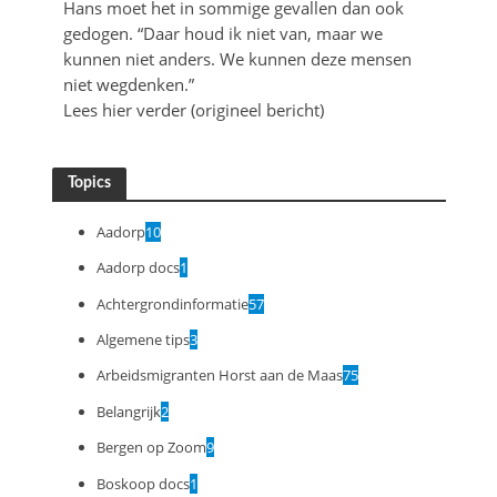
Hans moet het in sommige gevallen dan ook
gedogen. “Daar houd ik niet van, maar we
kunnen niet anders. We kunnen deze mensen
niet wegdenken.”
Lees hier verder (origineel bericht)
Topics
Aadorp
10
Aadorp docs
1
Achtergrondinformatie
57
Algemene tips
3
Arbeidsmigranten Horst aan de Maas
75
Belangrijk
2
Bergen op Zoom
9
Boskoop docs
1