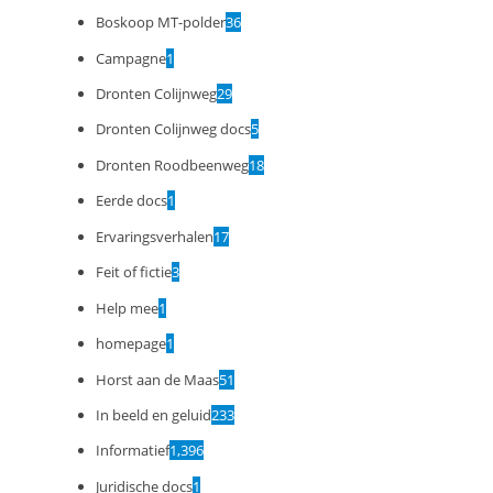
Boskoop MT-polder
36
Campagne
1
Dronten Colijnweg
29
Dronten Colijnweg docs
5
Dronten Roodbeenweg
18
Eerde docs
1
Ervaringsverhalen
17
Feit of fictie
3
Help mee
1
homepage
1
Horst aan de Maas
51
In beeld en geluid
233
Informatief
1,396
Juridische docs
1