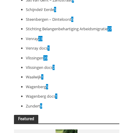
Schijndel/ Eerde
5
Steenbergen – Dinteloord
6
Stichting Belangenbehartiging Arbeidsmigratie
27
Venray
23
Venray docs
1
Vlissingen
20
Vlissingen docs
2
Waalwijk
1
Wagenberg
5
Wagenberg docs
1
Zundert
9
Featured