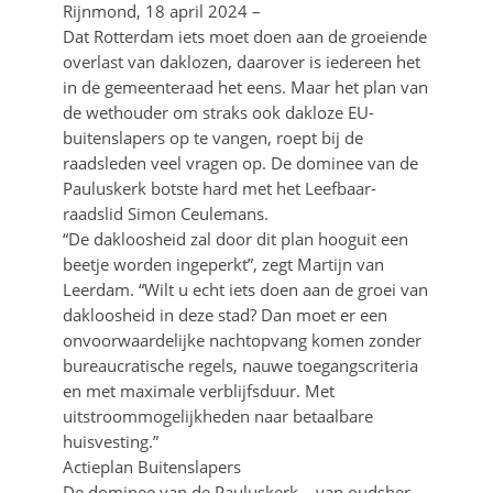
Rijnmond, 18 april 2024 –
Dat Rotterdam iets moet doen aan de groeiende
overlast van daklozen, daarover is iedereen het
in de gemeenteraad het eens. Maar het plan van
de wethouder om straks ook dakloze EU-
buitenslapers op te vangen, roept bij de
raadsleden veel vragen op. De dominee van de
Pauluskerk botste hard met het Leefbaar-
raadslid Simon Ceulemans.
“De dakloosheid zal door dit plan hooguit een
beetje worden ingeperkt”, zegt Martijn van
Leerdam. “Wilt u echt iets doen aan de groei van
dakloosheid in deze stad? Dan moet er een
onvoorwaardelijke nachtopvang komen zonder
bureaucratische regels, nauwe toegangscriteria
en met maximale verblijfsduur. Met
uitstroommogelijkheden naar betaalbare
huisvesting.”
Actieplan Buitenslapers
De dominee van de Pauluskerk – van oudsher