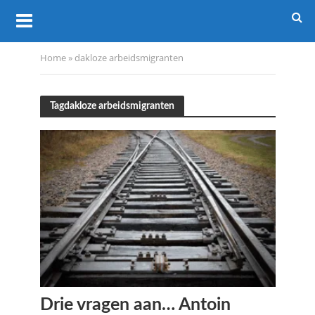
Home
»
dakloze arbeidsmigranten
Tagdakloze arbeidsmigranten
Drie vragen aan… Antoin