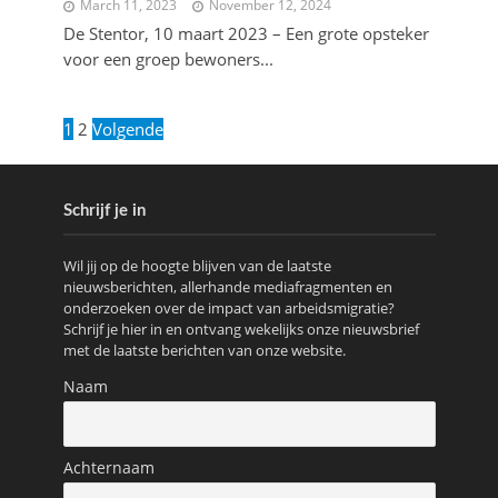
March 11, 2023
November 12, 2024
De Stentor, 10 maart 2023 – Een grote opsteker
voor een groep bewoners...
1
2
Volgende
Schrijf je in
Wil jij op de hoogte blijven van de laatste
nieuwsberichten, allerhande mediafragmenten en
onderzoeken over de impact van arbeidsmigratie?
Schrijf je hier in en ontvang wekelijks onze nieuwsbrief
met de laatste berichten van onze website.
Naam
Achternaam