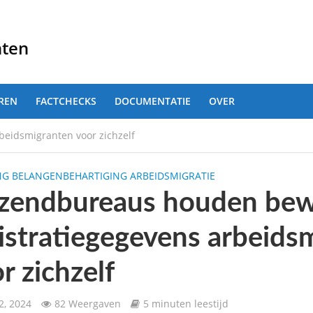
nten
REN
FACTCHECKS
DOCUMENTATIE
OVER
eidsmigranten voor zichzelf
NG BELANGENBEHARTIGING ARBEIDSMIGRATIE
tzendbureaus houden bew
istratiegegevens arbeids
r zichzelf
2, 2024
82 Weergaven
5 minuten leestijd