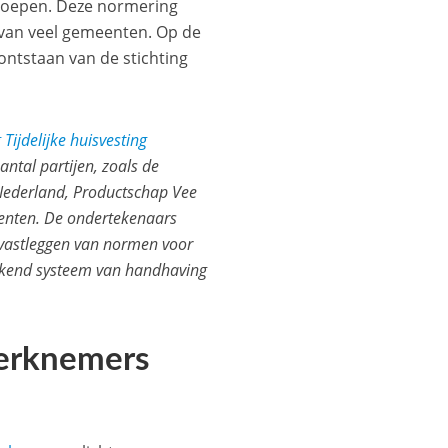
eroepen. Deze normering
is van veel gemeenten. Op de
ontstaan van de stichting
Tijdelijke huisvesting
ntal partijen, zoals de
Nederland, Productschap Vee
eenten. De ondertekenaars
 vastleggen van normen voor
wekkend systeem van handhaving
werknemers