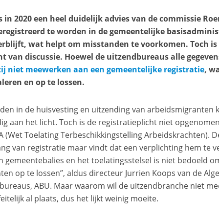
 in 2020 een heel duidelijk advies van de commissie Ro
eregistreerd te worden in de gemeentelijke basisadminis
rblijft, wat helpt om misstanden te voorkomen. Toch is d
nt van discussie. Hoewel de uitzendbureaus alle gegeve
zij niet meewerken aan een gemeentelijke registratie
, w
aleren en op te lossen.
den in de huisvesting en uitzending van arbeidsmigrante
dig aan het licht. Toch is de registratieplicht niet opgenome
 (Wet Toelating Terbeschikkingstelling Arbeidskrachten). 
ang van registratie maar vindt dat een verplichting hem te ve
en gemeentebalies en het toelatingsstelsel is niet bedoeld
en op te lossen”, aldus directeur Jurrien Koops van de A
bureaus, ABU. Maar waarom wil de uitzendbranche niet mee
feitelijk al plaats, dus het lijkt weinig moeite.