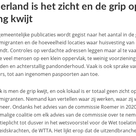
erland is het zicht en de grip o
ng kwijt
 gemeentelijke publicaties wordt gegist naar het aantal in 
migranten en de hoeveelheid locaties waar huisvesting van
indt. Controles op verdachte adressen leggen maar al te vaa
Te veel mensen op een klein oppervlak, te weinig voorzienin
den en achterstallig pandonderhoud. Vaak is ook sprake van
s, tot aan ingenomen paspoorten aan toe.
k is men de grip kwijt, en ook lokaal is er totaal geen zicht o
migranten. Niemand kan vertellen waar zij werken, waar zij
neer. Ondanks het advies van de commissie Roemer in 2020
malige coalitie om elk advies van de commissie over te ne
atieplicht tot dusver in het wetsvoorstel voor de Wet toelati
eidskrachten, de WTTA. Het lijkt erop dat de uitzendbranche