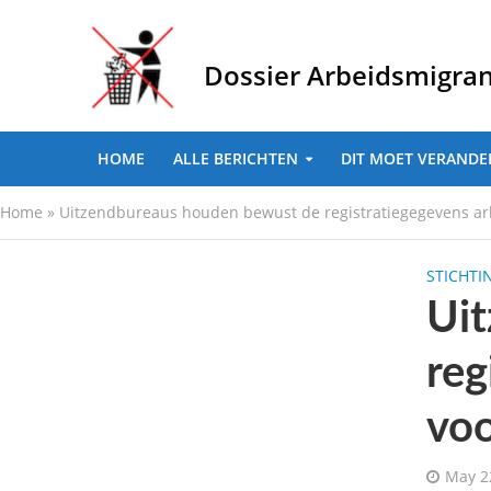
Dossier Arbeidsmigra
HOME
ALLE BERICHTEN
DIT MOET VERANDE
Home
»
Uitzendbureaus houden bewust de registratiegegevens arb
STICHTI
Ui
reg
voo
May 2