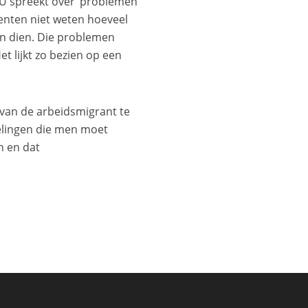
ABU spreekt over ‘problemen
eenten niet weten hoeveel
van dien. Die problemen
t lijkt zo bezien op een
 van de arbeidsmigrant te
delingen die men moet
n en dat