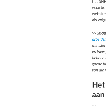
het SNF
waarbor
website
als volg
>> Stich
arbeids
ministe
en Vlees
hebben z
goede hu
van die
Het
aan