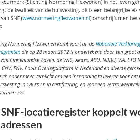
-keurmerk (Stichting Normering Flexwonen) in het leven g
gt de kwaliteit van de huisvesting, dit is een belangrijke e
 van SNF (
www.normeringflexwonen.nl
) omschrijft men het 
t:
ting Normering Flexwonen komt voort uit de
Nationale Verklaring 
migranten
die op 28 maart 2012 is ondertekend door een groot aa
r van Binnenlandse Zaken, de VNG, Aedes, ABU, NBBU, VIA, LTO 
, CNV, FNV, Pools Overlegplatform in Nederland en diverse gem
ich onder meer verplicht om een inspanning te leveren voor het
isvesting in CAO’s en in certificering, en voor een vertrouwen
 normen. <<
 SNF-locatieregister koppelt 
 adressen