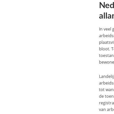
N
ed
alla
In veel
arbeids
plaatsv
bloot. 
toestan
bewoner
Landelij
arbeids
tot wan
de toen
registr
van arb