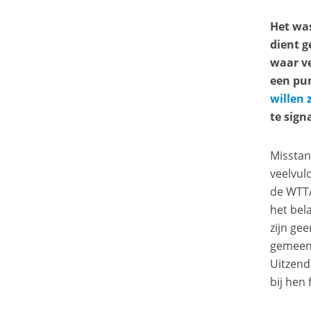
Het was
dient g
waar ve
een pu
willen 
te sign
Misstan
veelvul
de WTTA
het bel
zijn ge
gemeent
Uitzend
bij hen 