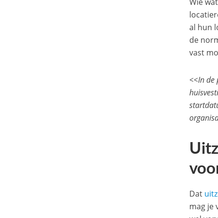
Wie wat
locatie
al hun 
de norm
vast mo
<<In de 
huisvest
startda
organisa
Uit
voo
Dat
uit
mag je 