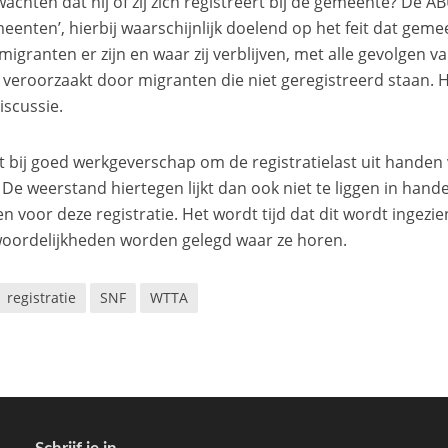
wachten dat hij of zij zich registreert bij de gemeente? De 
eenten’, hierbij waarschijnlijk doelend op het feit dat gem
migranten er zijn en waar zij verblijven, met alle gevolgen 
veroorzaakt door migranten die niet geregistreerd staan. He
discussie.
t bij goed werkgeverschap om de registratielast uit handen
De weerstand hiertegen lijkt dan ook niet te liggen in han
en voor deze registratie. Het wordt tijd dat dit wordt ingezie
oordelijkheden worden gelegd waar ze horen.
registratie
SNF
WTTA