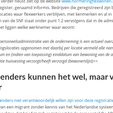
 verder neust ziet op de website
www.normeringflexwonen.
register, genaamd Informis. Bedrijven die geregistreerd zijn
locaties waar flexwerkers verblijven, met kenmerken en al in 
 van de SNF staat onder punt 1.2 vervolgens dat in de admi
et liggen welke werknemer waar woont:
personeelsadministratie van de onderneming is een actueel overz
ingslocaties opgenomen met daarbij per locatie vermeld alle n
tum en (indien van toepassing) einddatum van bewoning van de 
tie huisvesting verzorgt/heeft verzorgd (bewonerslijst)<<
zenders kunnen het wel, maar v
r
zenders niet verantwoordelijk willen zijn voor deze registrati
van een migrant zonder kennis van het Nederlandse systee