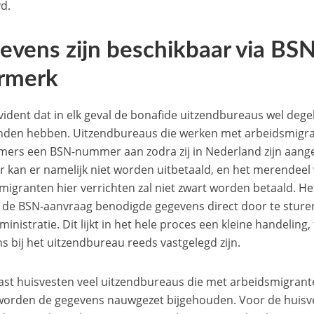
yd.
evens zijn beschikbaar via BS
rmerk
evident dat in elk geval de bonafide uitzendbureaus wel dege
den hebben. Uitzendbureaus die werken met arbeidsmigra
ers een BSN-nummer aan zodra zij in Nederland zijn aan
kan er namelijk niet worden uitbetaald, en het merendeel 
migranten hier verrichten zal niet zwart worden betaald. Het
 de BSN-aanvraag benodigde gegevens direct door te sture
ministratie. Dit lijkt in het hele proces een kleine handeling
s bij het uitzendbureau reeds vastgelegd zijn.
st huisvesten veel uitzendbureaus die met arbeidsmigran
 worden de gegevens nauwgezet bijgehouden. Voor de huisve