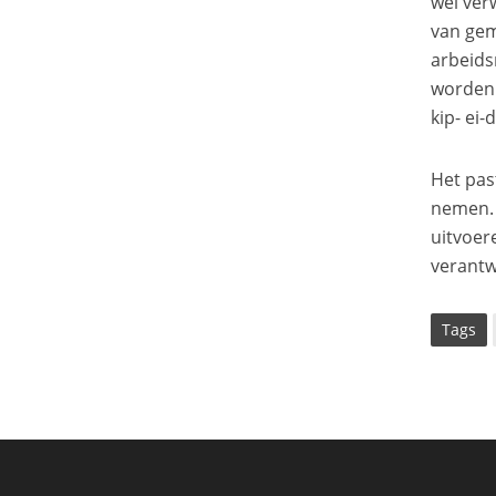
wel ver
van gem
arbeids
worden 
kip- ei-
Het pas
nemen. 
uitvoer
verantw
Tags