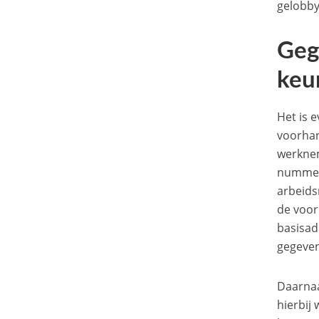
gelobb
Geg
keu
Het is 
voorhan
werknem
nummer 
arbeids
de voor
basisad
gegeven
Daarnaa
hierbij