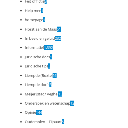
Feit of fictie
3
Help mee
1
homepage
1
Horst aan de Maas
51
In beeld en geluid
232
Informatief
1,392
Juridische docs
1
Juridische tips
3
Liempde (Boxtel
51
Liempde doc's
3
Meijerijstad/ Veghel
13
Onderzoek en wetenschap
12
Opinie
144
Oudemolen – Fijnaart
5