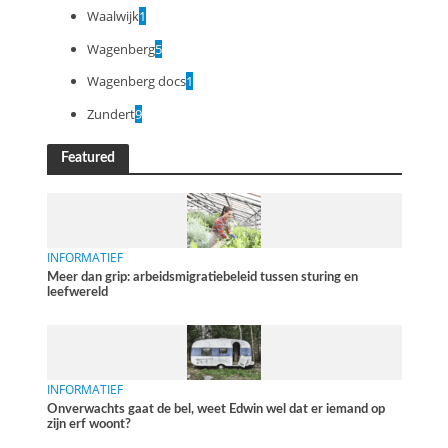
Waalwijk
1
Wagenberg
5
Wagenberg docs
1
Zundert
9
Featured
INFORMATIEF
Meer dan grip: arbeidsmigratiebeleid tussen sturing en
leefwereld
INFORMATIEF
Onverwachts gaat de bel, weet Edwin wel dat er iemand op
zijn erf woont?