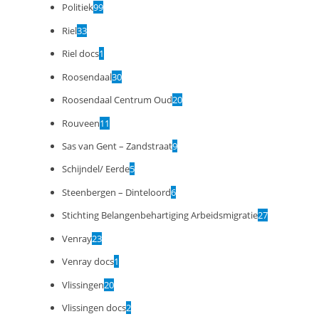
Politiek
99
Riel
33
Riel docs
1
Roosendaal
30
Roosendaal Centrum Oud
20
Rouveen
11
Sas van Gent – Zandstraat
9
Schijndel/ Eerde
5
Steenbergen – Dinteloord
6
Stichting Belangenbehartiging Arbeidsmigratie
27
Venray
23
Venray docs
1
Vlissingen
20
Vlissingen docs
2