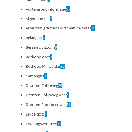
Achtergrondinformatie
57
Algemene tips
3
Arbeidsmigranten Horst aan de Maas
75
Belangrijk
2
Bergen op Zoom
9
Boskoop docs
1
Boskoop MT-polder
36
Campagne
1
Dronten Colijnweg
29
Dronten Colijnweg docs
5
Dronten Roodbeenweg
18
Eerde docs
1
Ervaringsverhalen
17