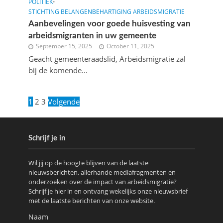
POLITIEK
•
STICHTING BELANGENBEHARTIGING ARBEIDSMIGRATIE
Aanbevelingen voor goede huisvesting van
arbeidsmigranten in uw gemeente
September 15, 2025
October 11, 2025
Geacht gemeenteraadslid, Arbeidsmigratie zal
bij de komende...
1
2
3
Volgende
Schrijf je in
Wil jij op de hoogte blijven van de laatste
nieuwsberichten, allerhande mediafragmenten en
onderzoeken over de impact van arbeidsmigratie?
Schrijf je hier in en ontvang wekelijks onze nieuwsbrief
met de laatste berichten van onze website.
Naam