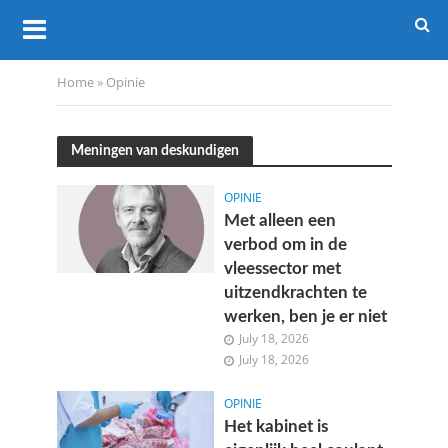
Home
»
Opinie
Meningen van deskundigen
OPINIE
Met alleen een
verbod om in de
vleessector met
uitzendkrachten te
werken, ben je er niet
July 18, 2026
July 18, 2026
OPINIE
Het kabinet is