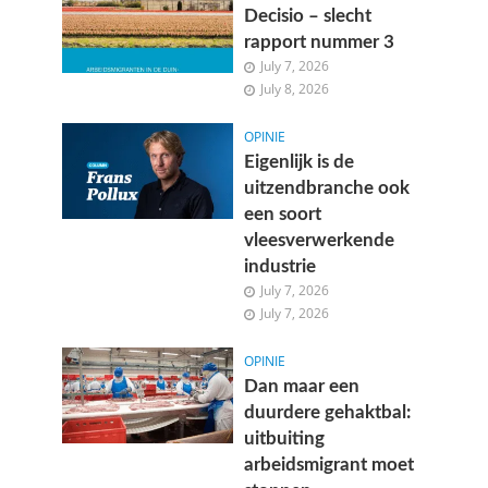
Decisio – slecht
rapport nummer 3
July 7, 2026
July 8, 2026
OPINIE
Eigenlijk is de
uitzendbranche ook
een soort
vleesverwerkende
industrie
July 7, 2026
July 7, 2026
OPINIE
Dan maar een
duurdere gehaktbal:
uitbuiting
arbeidsmigrant moet