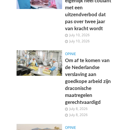
eigenlijk heel coulant
met een
uitzendverbod dat
pas over twee jaar
van kracht wordt
July 10, 2026
July 10, 2026
OPINIE
Om af te komen van
de Nederlandse
verslaving aan
goedkope arbeid zijn
draconische
maatregelen
gerechtvaardigd
July 8, 2026
July 8, 2026
OPINIE