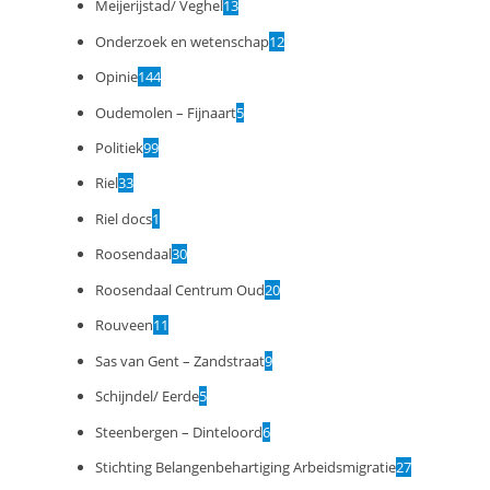
Meijerijstad/ Veghel
13
Onderzoek en wetenschap
12
Opinie
144
Oudemolen – Fijnaart
5
Politiek
99
Riel
33
Riel docs
1
Roosendaal
30
Roosendaal Centrum Oud
20
Rouveen
11
Sas van Gent – Zandstraat
9
Schijndel/ Eerde
5
Steenbergen – Dinteloord
6
Stichting Belangenbehartiging Arbeidsmigratie
27