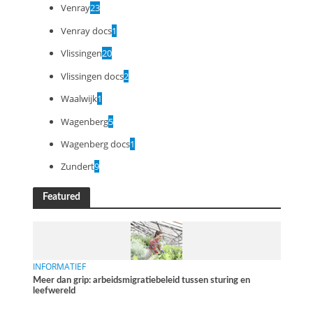
Venray
23
Venray docs
1
Vlissingen
20
Vlissingen docs
2
Waalwijk
1
Wagenberg
5
Wagenberg docs
1
Zundert
9
Featured
INFORMATIEF
Meer dan grip: arbeidsmigratiebeleid tussen sturing en
leefwereld