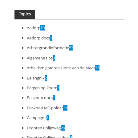
Topics
Aadorp
10
Aadorp docs
1
Achtergrondinformatie
57
Algemene tips
3
Arbeidsmigranten Horst aan de Maas
75
Belangrijk
2
Bergen op Zoom
9
Boskoop docs
1
Boskoop MT-polder
36
Campagne
1
Dronten Colijnweg
29
Dronten Colijnweg docs
5