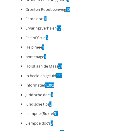
Dronten Roodbeenweg
18
Eerde docs
1
Ervaringsverhalen
17
Feit of fictie
3
Help mee
1
homepage
1
Horst aan de Maas
51
In beeld en geluid
232
Informatief
1,392
Juridische docs
1
Juridische tips
3
Liempde (Boxtel
51
Liempde doc's
3