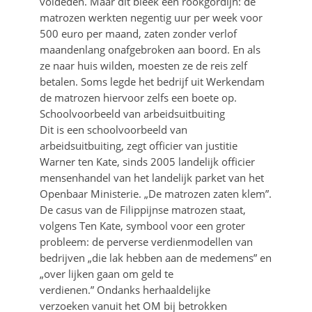
voldeden. Maar dit bleek een rookgordijn: de
matrozen werkten negentig uur per week voor
500 euro per maand, zaten zonder verlof
maandenlang onafgebroken aan boord. En als
ze naar huis wilden, moesten ze de reis zelf
betalen. Soms legde het bedrijf uit Werkendam
de matrozen hiervoor zelfs een boete op.
Schoolvoorbeeld van arbeidsuitbuiting
Dit is een schoolvoorbeeld van
arbeidsuitbuiting, zegt officier van justitie
Warner ten Kate, sinds 2005 landelijk officier
mensenhandel van het landelijk parket van het
Openbaar Ministerie. „De matrozen zaten klem”.
De casus van de Filippijnse matrozen staat,
volgens Ten Kate, symbool voor een groter
probleem: de perverse verdienmodellen van
bedrijven „die lak hebben aan de medemens” en
„over lijken gaan om geld te
verdienen.” Ondanks herhaaldelijke
verzoeken vanuit het OM bij betrokken