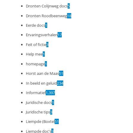
Dronten Colijnweg docs
5
Dronten Roodbeenweg
18
Eerde docs
1
Ervaringsverhalen
17
Feit of fictie
3
Help mee
1
homepage
1
Horst aan de Maas
51
In beeld en geluid
234
Informatief
1,397
Juridische docs
1
Juridische tips
3
Liempde (Boxtel
51
Liempde doc's
3