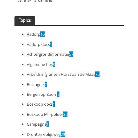
Of kies deze link
Topics
Aadorp
10
Aadorp docs
1
Achtergrondinformatie
57
Algemene tips
3
Arbeidsmigranten Horst aan de Maas
75
Belangrijk
2
Bergen op Zoom
9
Boskoop docs
1
Boskoop MT-polder
36
Campagne
1
Dronten Colijnweg
29