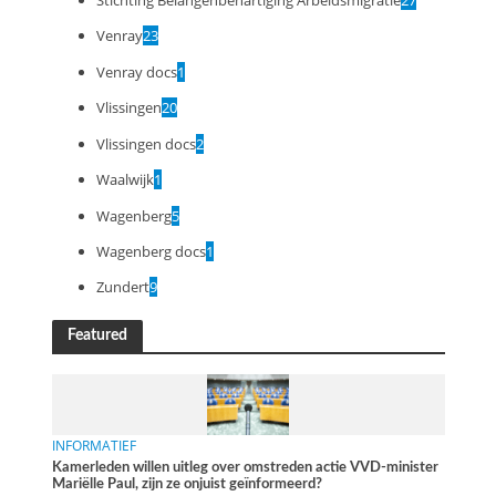
Venray
23
Venray docs
1
Vlissingen
20
Vlissingen docs
2
Waalwijk
1
Wagenberg
5
Wagenberg docs
1
Zundert
9
Featured
INFORMATIEF
Kamerleden willen uitleg over omstreden actie VVD-minister
Mariëlle Paul, zijn ze onjuist geïnformeerd?