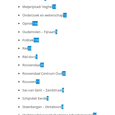
Meijerijstad/ Veghel
13
Onderzoek en wetenschap
12
Opinie
144
Oudemolen – Fijnaart
5
Politiek
100
Riel
33
Riel docs
1
Roosendaal
30
Roosendaal Centrum Oud
20
Rouveen
11
Sas van Gent – Zandstraat
9
Schijndel/ Eerde
5
Steenbergen – Dinteloord
6
Stichting Belangenbehartiging Arbeidsmigratie
27