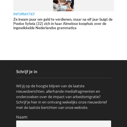
INFORMATIEF
Ze kwam puur om geld te verdienen, maar na elf jaar buigt de
Poolse Sylwia (32) zich in haar Almelose koophuis over de
ingewikkelde Nederlandse grammatica
Schrijf je in
Wil jij op de hoogte blijven van de laatste
nieuwsberichten, allerhande mediafragmenten en
onderzoeken over de impact van arbeidsmigratie?
Schrijf je hier in en ontvang wekelijks onze nieuwsbrief
met de laatste berichten van onze website.
Naam