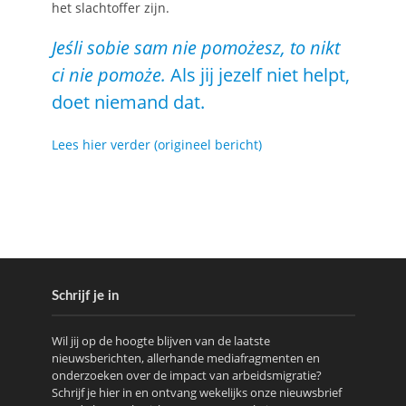
het slachtoffer zijn.
Jeśli sobie sam nie pomożesz, to nikt
ci nie pomoże.
Als jij jezelf niet helpt,
doet niemand dat.
Lees hier verder (origineel bericht)
Schrijf je in
Wil jij op de hoogte blijven van de laatste
nieuwsberichten, allerhande mediafragmenten en
onderzoeken over de impact van arbeidsmigratie?
Schrijf je hier in en ontvang wekelijks onze nieuwsbrief