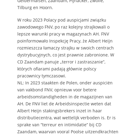
Geldermalsen, Zaandam, Pijnacker, Zwolle,
Tilburg en Hoorn.
W roku 2023 Polacy pod auspicjami związku
zawodowego FNV, po raz kolejny strajkowali o
lepsze warunki pracy w magazynach AH. FNV
poinformowało Inspekcję Pracy, że Albert Heijn
rozmieszcza łamaczy strajku w swoich centrach
dystrybucyjnych, co jest prawnie zabronione. W
CD Zaandam panuje „terror i zastraszanie”,
których ofiarami padają głównie polscy
pracownicy tymczasowi.
NL: In 2023 staakten de Polen, onder auspiciën
van vakbond FNV, opnieuw voor betere
arbeidsomstandigheden in de magazijnen van
AH. De FNV liet de Arbeidsinspectie weten dat
Albert Heijn stakingsbrekers inzet in haar
distributiecentra, wat wettelijk verboden is. Er is
sprake van “terreur en intimidatie” bij CD
Zaandam, waarvan vooral Poolse uitzendkrachten