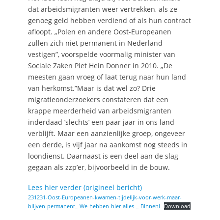
dat arbeidsmigranten weer vertrekken, als ze
genoeg geld hebben verdiend of als hun contract
afloopt. „Polen en andere Oost-Europeanen
zullen zich niet permanent in Nederland
vestigen”, voorspelde voormalig minister van
Sociale Zaken Piet Hein Donner in 2010. „De
meesten gaan vroeg of laat terug naar hun land
van herkomst.”Maar is dat wel zo? Drie
migratieonderzoekers constateren dat een
krappe meerderheid van arbeidsmigranten
inderdaad ’slechts’ een paar jaar in ons land
verblijft. Maar een aanzienlijke groep, ongeveer
een derde, is vijf jaar na aankomst nog steeds in
loondienst. Daarnaast is een deel aan de slag
gegaan als zzp’er, bijvoorbeeld in de bouw.
Lees hier verder (origineel bericht)
231231-Oost-Europeanen-kwamen-tijdelijk-voor-werk-maar-
blijven-permanent_-We-hebben-hier-alles-_-Binnenl
Download