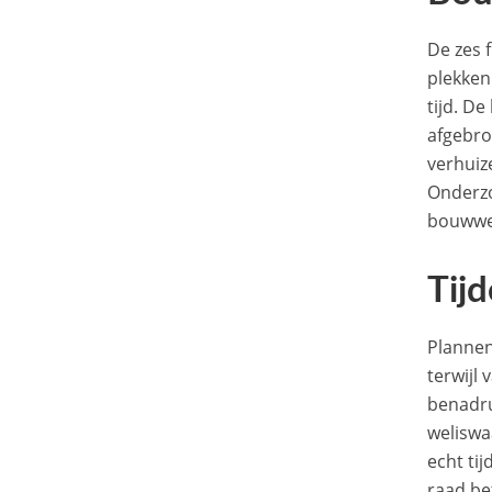
De zes 
plekken
tijd. D
afgebro
verhuiz
Onderzo
bouwwe
Tijd
Plannen
terwijl
benadru
weliswaa
echt ti
raad be