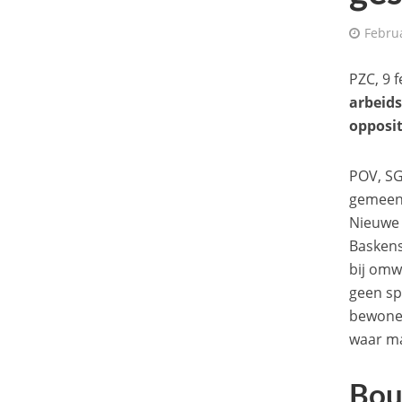
Febru
PZC, 9 
arbeids
opposit
POV, SG
gemeent
Nieuwe 
Baskens
bij omw
geen sp
bewoner
waar mak
Bou