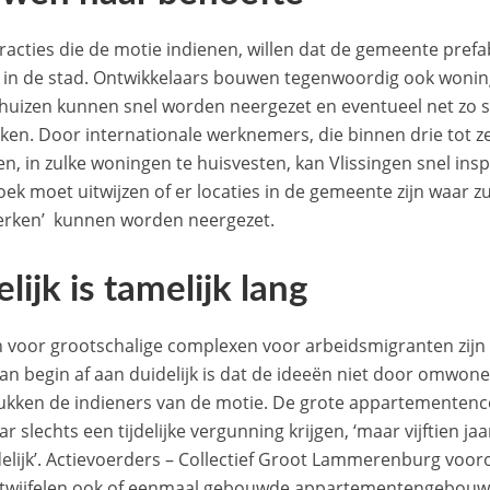
fracties die de motie indienen, willen dat de gemeente pref
 in de stad. Ontwikkelaars bouwen tegenwoordig ook woni
e huizen kunnen snel worden neergezet en eventueel net zo
ken. Door internationale werknemers, die binnen drie tot
en, in zulke woningen te huisvesten, kan Vlissingen snel ins
ek moet uitwijzen of er locaties in de gemeente zijn waar z
rken’ kunnen worden neergezet.
elijk is tamelijk lang
 voor grootschalige complexen voor arbeidsmigranten zijn nu
 van begin af aan duidelijk is dat de ideeën niet door om
kken de indieners van de motie. De grote appartemente
r slechts een tijdelijke vergunning krijgen, ‘maar vijftien ja
jdelijk’. Actievoerders – Collectief Groot Lammerenburg voor
twijfelen ook of eenmaal gebouwde appartementengebouw