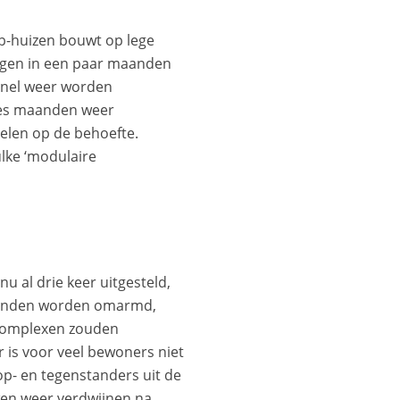
ab-huizen bouwt op lege
ngen in een paar maanden
 snel weer worden
 zes maanden weer
pelen op de behoefte.
ulke ‘modulaire
 al drie keer uitgesteld,
wonenden worden omarmd,
ncomplexen zouden
ar is voor veel bewoners niet
op- en tegenstanders uit de
en weer verdwijnen na