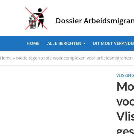
Dossier Arbeidsmigra
HOME
ALLE BERICHTEN
DIT MOET VERANDE
Home
»
Motie tegen grote wooncomplexen voor arbeidsmigranten aa
VLISSIN
Mo
voo
Vli
ges