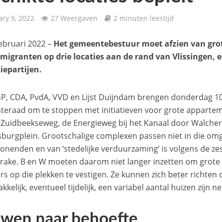
ary 9, 2022
27 Weergaven
2 minuten leestijd
februari 2022 –
Het gemeentebestuur moet afzien van gr
migranten op drie locaties aan de rand van Vlissingen, e
iepartijen.
P, CDA, PvdA, VVD en Lijst Duijndam brengen donderdag 10 
eraad om te stoppen met initiatieven voor grote appart
Zuidbeekseweg, de Energieweg bij het Kanaal door Walchere
burgplein. Grootschalige complexen passen niet in die omge
onenden en van ‘stedelijke verduurzaming’ is volgens de zes
rake. B en W moeten daarom niet langer inzetten om grote 
s op die plekken te vestigen. Ze kunnen zich beter richten
kelijk, eventueel tijdelijk, een variabel aantal huizen zijn ne
wen naar behoefte