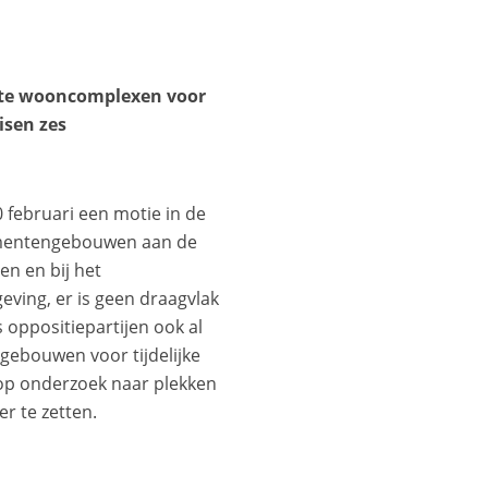
ote wooncomplexen voor
isen zes
februari een motie in de
ementengebouwen aan de
n en bij het
ving, er is geen draagvlak
 oppositiepartijen ook al
gebouwen voor tijdelijke
 op onderzoek naar plekken
er te zetten.