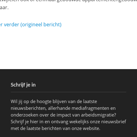
n jaar.
r verder (origineel bericht)
Schrijf je in
Wil jij op de hoogte blijven van de laatste
nieuwsberichten, allerhande mediafragmenten en
onderzoeken over de impact van arbeidsmigratie?
Schrijf je hier in en ontvang wekelijks onze nieuwsbrief
met de laatste berichten van onze website.