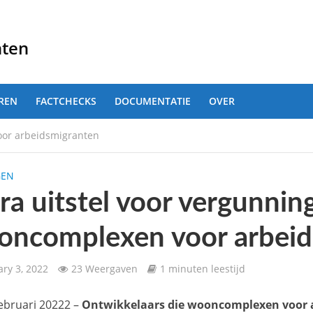
nten
REN
FACTCHECKS
DOCUMENTATIE
OVER
oor arbeidsmigranten
GEN
ra uitstel voor vergunni
oncomplexen voor arbeid
ary 3, 2022
23 Weergaven
1 minuten leestijd
februari 20222 –
Ontwikkelaars die wooncomplexen voor 