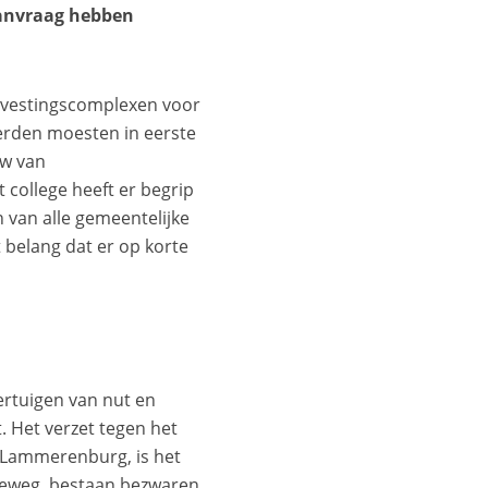
 aanvraag hebben
svestingscomplexen voor
eerden moesten in eerste
uw van
college heeft er begrip
 van alle gemeentelijke
ot belang dat er op korte
ertuigen van nut en
Het verzet tegen het
 Lammerenburg, is het
oeweg, bestaan bezwaren.