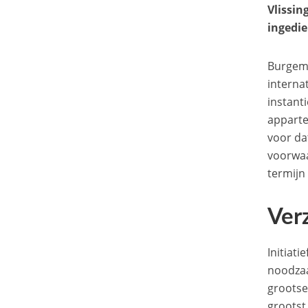
Vlissin
ingedi
Burgeme
interna
instant
apparte
voor da
voorwaar
termijn
Ver
Initiat
noodzaa
grootse
grootst