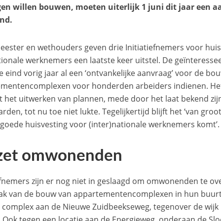
gen willen bouwen, moeten uiterlijk 1 juni dit jaar een
end.
ester en wethouders geven drie Initiatiefnemers voor hui
tionale werknemers een laatste keer uitstel. De geïnteress
ie eind vorig jaar al een ‘ontvankelijke aanvraag’ voor de bo
mentencomplexen voor honderden arbeiders indienen. Het 
t het uitwerken van plannen, mede door het laat bekend zijn
den, tot nu toe niet lukte. Tegelijkertijd blijft het ‘van gro
 goede huisvesting voor (inter)nationale werknemers komt’.
zet omwonenden
iefnemers zijn er nog niet in geslaagd om omwonenden te ov
k van de bouw van appartementencomplexen in hun buurt. 
 complex aan de Nieuwe Zuidbeekseweg, tegenover de wijk
. Ook tegen een locatie aan de Energieweg, onderaan de Sl