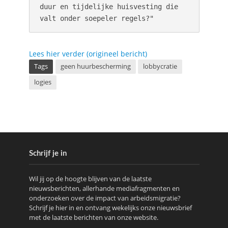
duur en tijdelijke huisvesting die 
Lees hier verder (origineel bericht)
Tags
geen huurbescherming
lobbycratie
logies
Schrijf je in
Wil jij op de hoogte blijven van de laatste
nieuwsberichten, allerhande mediafragmenten en
onderzoeken over de impact van arbeidsmigratie?
Schrijf je hier in en ontvang wekelijks onze nieuwsbrief
met de laatste berichten van onze website.