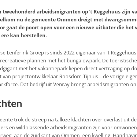
 tweehonderd arbeidsmigranten op ’t Reggehuus zijn van
elkom nu de gemeente Ommen dreigt met dwangsommen
r gaat de poort open voor een nieuwe uitbater die het
 ere kan herstellen.
se Lenferink Groep is sinds 2022 eigenaar van ’t Reggehuus
recreatieve plannen met het bungalowpark. De toeristische
dgigant met het vakantiepark liepen direct vertraging op 
t van projectontwikkelaar Roosdom-Tijhuis – de vorige eige
rkforce. Dat bedrijf uit Venray brengt arbeidsmigranten on
chten
ente trok de streep na talloze klachten over overlast uit d
ders en wildplassende arbeidsmigranten zijn voor omwonen
eg, aan de zuidkant van Ommen, een kwelling. Handhavin