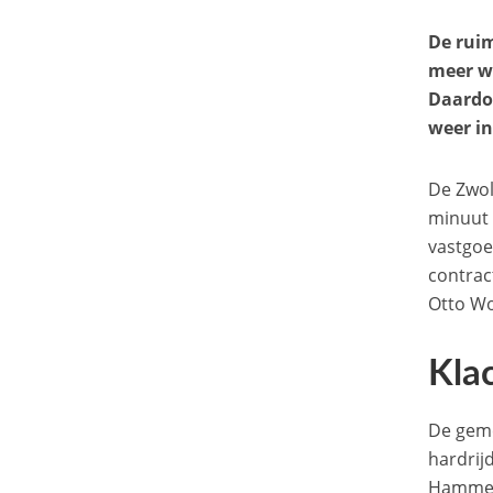
De ruim
meer w
Daardoo
weer in
De Zwol
minuut 
vastgoe
contrac
Otto Wo
Kla
De geme
hardrij
Hammerw