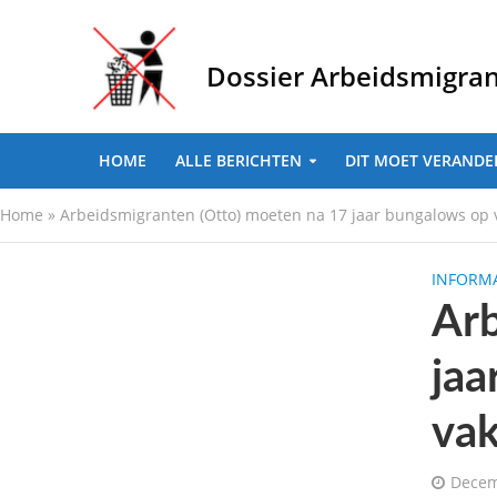
Dossier Arbeidsmigra
HOME
ALLE BERICHTEN
DIT MOET VERANDE
Home
»
Arbeidsmigranten (Otto) moeten na 17 jaar bungalows op
INFORMA
Arb
jaa
vak
Decem