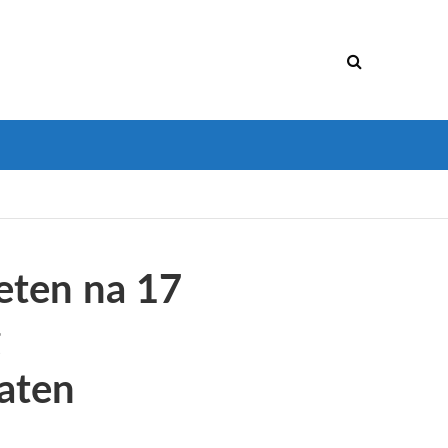
eten na 17
g
aten