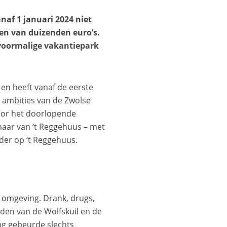
af 1 januari 2024 niet
 van duizenden euro’s.
 voormalige vakantiepark
 en heeft vanaf de eerste
 ambities van de Zwolse
door het doorlopende
naar van ‘t Reggehuus – met
der op ’t Reggehuus.
e omgeving. Drank, drugs,
den van de Wolfskuil en de
g gebeurde slechts