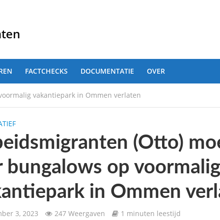
nten
REN
FACTCHECKS
DOCUMENTATIE
OVER
 voormalig vakantiepark in Ommen verlaten
TIEF
eidsmigranten (Otto) mo
r bungalows op voormali
antiepark in Ommen verl
ber 3, 2023
247 Weergaven
1 minuten leestijd