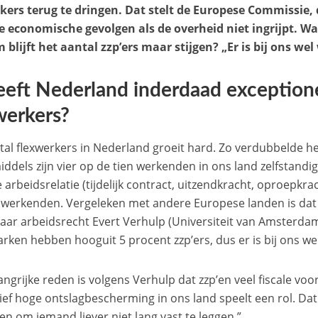
kers terug te dringen. Dat stelt de Europese Commissie,
e economische gevolgen als de overheid niet ingrijpt. Wa
blijft het aantal zzp’ers maar stijgen? „Er is bij ons we
eeft Nederland inderdaad exceptione
werkers?
tal flexwerkers in Nederland groeit hard. Zo verdubbelde het 
nmiddels zijn vier op de tien werkenden in ons land zelfstand
e arbeidsrelatie (tijdelijk contract, uitzendkracht, oproepkrach
 werkenden. Vergeleken met andere Europese landen is dat u
aar arbeidsrecht Evert Verhulp (Universiteit van Amsterdam
ken hebben hooguit 5 procent zzp’ers, dus er is bij ons we
angrijke reden is volgens Verhulp dat zzp’en veel fiscale vo
tief hoge ontslagbescherming in ons land speelt een rol. Dat
en om iemand liever niet lang vast te leggen.”