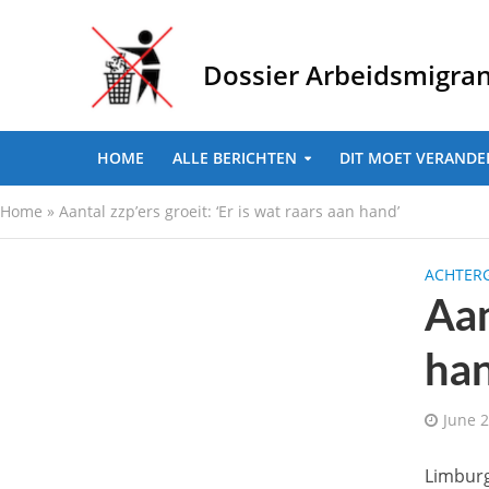
Dossier Arbeidsmigra
HOME
ALLE BERICHTEN
DIT MOET VERANDE
Home
»
Aantal zzp’ers groeit: ‘Er is wat raars aan hand’
ACHTER
Aan
ha
June 2
Limburg