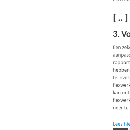
[ .. ]
3. V
Een zek
aanpas
rapport
hebben 
te inves
flexwerk
kan ont
flexwer
neer te
Lees hie