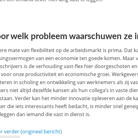
oor welk probleem waarschuwen ze i
ere mate van flexibiliteit op de arbeidsmarkt is prima. Dat k
singsvermogen van een economie ten goede komen. Maar v
schrijvers is de verhouding vast-flex hier doorgeschoten e
voor onze productiviteit en economische groei. Werkgevers
teren in scholing en ontwikkeling van werknemers als zij vast
ers niet altijd dezelfde kansen als hun collega’s in vaste di
staan. Verder kan het minder innovatie opleveren aan de ka
ker die iets interessants heeft bedacht, is minder snel genei
 leggen dan iemand die vast in dienst is.
r verder (origineel bericht)