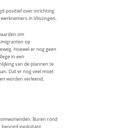
 positief over inrichting
 werknemers in Vlissingen.
rwaarden om
dsmigranten op
ieweg. Hoewel er nog geen
llege in een
nlijking van de plannen te
aan. Dat er nog veel moet
en worden verleend,
oor omwonenden. Buren rond
t beoogd exploitant