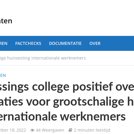
nten
REN
FACTCHECKS
DOCUMENTATIE
OVER
alige huisvesting internationale werknemers
GEN
ssings college positief ov
aties voor grootschalige 
ernationale werknemers
ber 18, 2022
44 Weergaven
2 minuten leestijd