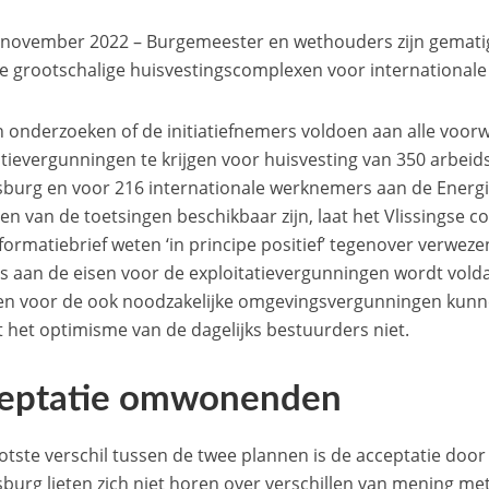
 november 2022 – Burgemeester en wethouders zijn gematigd
e grootschalige huisvestingscomplexen voor internationale
n onderzoeken of de initiatiefnemers voldoen aan alle voo
atievergunningen te krijgen voor huisvesting van 350 arbei
burg en voor 216 internationale werknemers aan de Energ
en van de toetsingen beschikbaar zijn, laat het Vlissingse co
formatiebrief weten ‘in principe positief’ tegenover verweze
ls aan de eisen voor de exploitatievergunningen wordt vold
n voor de ook noodzakelijke omgevingsvergunningen kunn
 het optimisme van de dagelijks bestuurders niet.
eptatie omwonenden
otste verschil tussen de twee plannen is de acceptatie d
burg lieten zich niet horen over verschillen van mening me