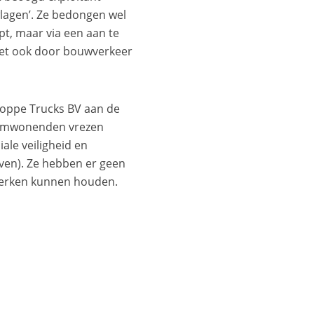
wlagen’. Ze bedongen wel
pt, maar via een aan te
oet ook door bouwverkeer
Poppe Trucks BV aan de
r. Omwonenden vrezen
iale veiligheid en
en). Ze hebben er geen
 perken kunnen houden.