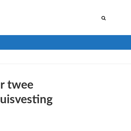
er twee
huisvesting