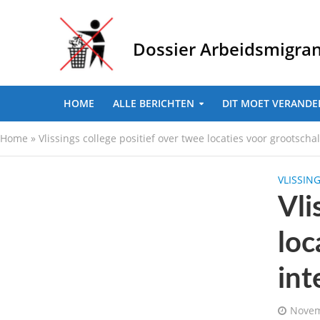
Dossier Arbeidsmigra
HOME
ALLE BERICHTEN
DIT MOET VERANDE
Home
»
Vlissings college positief over twee locaties voor grootsch
VLISSIN
Vli
loc
int
Novem