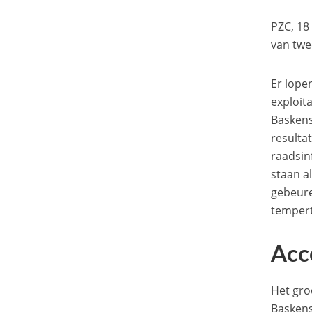
PZC, 18
van twe
Er lope
exploit
Baskens
resultat
raadsin
staan a
gebeure
tempert
Acc
Het gro
Baskens