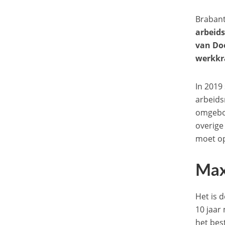
Brabant
arbeid
van Do
werkkr
In 2019
arbeids
omgebou
overige
moet op
Max
Het is 
10 jaar
het bes