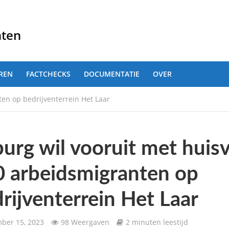
nten
REN
FACTCHECKS
DOCUMENTATIE
OVER
ten op bedrijventerrein Het Laar
burg wil vooruit met huis
 arbeidsmigranten op
rijventerrein Het Laar
ber 15, 2023
98 Weergaven
2 minuten leestijd