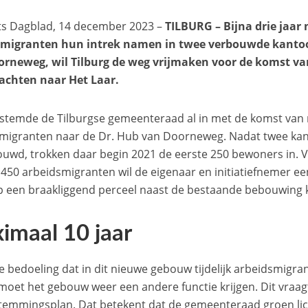
s Dagblad, 14 december 2023 –
TILBURG – Bijna drie jaar 
smigranten hun intrek namen in twee verbouwde kanto
orneweg, wil Tilburg de weg vrijmaken voor de komst va
achten naar Het Laar.
 stemde de Tilburgse gemeenteraad al in met de komst van
migranten naar de Dr. Hub van Doorneweg. Nadat twee k
wd, trokken daar begin 2021 de eerste 250 bewoners in. V
 450 arbeidsmigranten wil de eigenaar en initiatiefnemer 
 een braakliggend perceel naast de bestaande bebouwing
imaal 10 jaar
de bedoeling dat in dit nieuwe gebouw tijdelijk arbeidsmigr
 moet het gebouw weer een andere functie krijgen. Dit vraag
temmingsplan. Dat betekent dat de gemeenteraad groen li