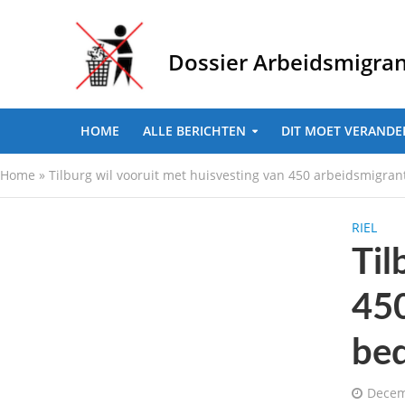
Dossier Arbeidsmigra
HOME
ALLE BERICHTEN
DIT MOET VERANDE
Home
»
Tilburg wil vooruit met huisvesting van 450 arbeidsmigran
RIEL
Til
450
bed
Decem