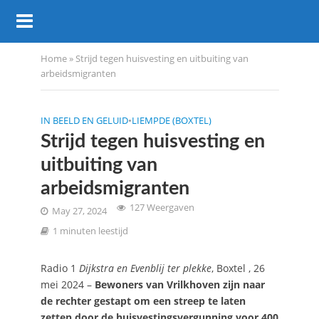
Home
»
Strijd tegen huisvesting en uitbuiting van
arbeidsmigranten
IN BEELD EN GELUID
•
LIEMPDE (BOXTEL)
Strijd tegen huisvesting en
uitbuiting van
arbeidsmigranten
127 Weergaven
May 27, 2024
1 minuten leestijd
Radio 1
Dijkstra en Evenblij ter plekke
, Boxtel , 26
mei 2024 –
Bewoners van Vrilkhoven zijn naar
de rechter gestapt om een streep te laten
zetten door de huisvestingsvergunning voor 400