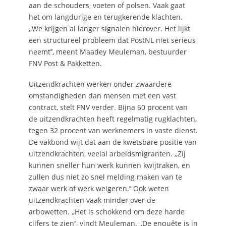
aan de schouders, voeten of polsen. Vaak gaat
het om langdurige en terugkerende klachten.
,,We krijgen al langer signalen hierover. Het lijkt
een structureel probleem dat PostNL niet serieus
neemt’’, meent Maadey Meuleman, bestuurder
FNV Post & Pakketten.
Uitzendkrachten werken onder zwaardere
omstandigheden dan mensen met een vast
contract, stelt FNV verder. Bijna 60 procent van
de uitzendkrachten heeft regelmatig rugklachten,
tegen 32 procent van werknemers in vaste dienst.
De vakbond wijt dat aan de kwetsbare positie van
uitzendkrachten, veelal arbeidsmigranten. ,,Zij
kunnen sneller hun werk kunnen kwijtraken, en
zullen dus niet zo snel melding maken van te
zwaar werk of werk weigeren.’’ Ook weten
uitzendkrachten vaak minder over de
arbowetten. ,,Het is schokkend om deze harde
cijfers te zien’’, vindt Meuleman. ,,De enquête is in