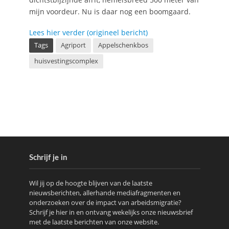
mijn voordeur. Nu is daar nog een boomgaard.
Lees hier verder (origineel bericht)
Tags
Agriport
Appelschenkbos
huisvestingscomplex
Schrijf je in
Wil jij op de hoogte blijven van de laatste
nieuwsberichten, allerhande mediafragmenten en
onderzoeken over de impact van arbeidsmigratie?
Schrijf je hier in en ontvang wekelijks onze nieuwsbrief
met de laatste berichten van onze website.