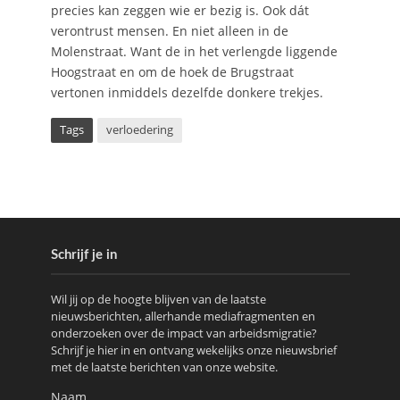
precies kan zeggen wie er bezig is. Ook dát
verontrust mensen. En niet alleen in de
Molenstraat. Want de in het verlengde liggende
Hoogstraat en om de hoek de Brugstraat
vertonen inmiddels dezelfde donkere trekjes.
Tags
verloedering
Schrijf je in
Wil jij op de hoogte blijven van de laatste
nieuwsberichten, allerhande mediafragmenten en
onderzoeken over de impact van arbeidsmigratie?
Schrijf je hier in en ontvang wekelijks onze nieuwsbrief
met de laatste berichten van onze website.
Naam