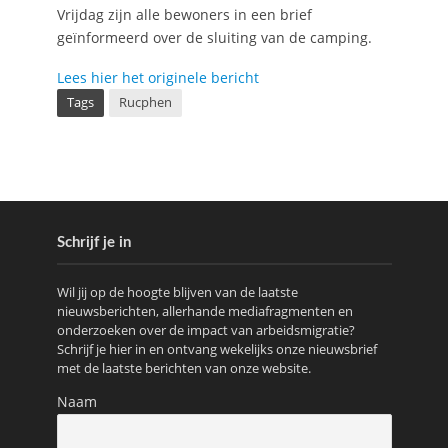
Vrijdag zijn alle bewoners in een brief
geïnformeerd over de sluiting van de camping.
Lees hier het originele bericht
Tags
Rucphen
Schrijf je in
Wil jij op de hoogte blijven van de laatste
nieuwsberichten, allerhande mediafragmenten en
onderzoeken over de impact van arbeidsmigratie?
Schrijf je hier in en ontvang wekelijks onze nieuwsbrief
met de laatste berichten van onze website.
Naam