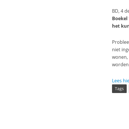
BD, 4 
Boekel
het kun
Problee
niet in
wonen, 
worden 
Lees hie
Tags