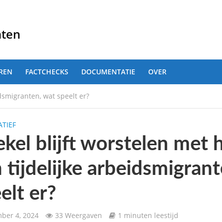
nten
REN
FACTCHECKS
DOCUMENTATIE
OVER
idsmigranten, wat speelt er?
TIEF
kel blijft worstelen met 
 tijdelijke arbeidsmigran
elt er?
ber 4, 2024
33 Weergaven
1 minuten leestijd