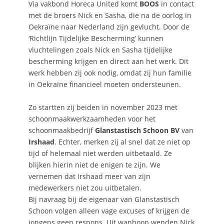
Via vakbond Horeca United komt
BOOS
in contact
met de broers Nick en Sasha, die na de oorlog in
Oekraïne naar Nederland zijn gevlucht. Door de
‘Richtlijn Tijdelijke Bescherming’ kunnen
vluchtelingen zoals Nick en Sasha tijdelijke
bescherming krijgen en direct aan het werk. Dit
werk hebben zij ook nodig, omdat zij hun familie
in Oekraïne financieel moeten ondersteunen.
Zo startten zij beiden in november 2023 met
schoonmaakwerkzaamheden voor het
schoonmaakbedrijf
Glanstastisch Schoon BV
van
Irshaad
. Echter, merken zij al snel dat ze niet op
tijd of helemaal niet werden uitbetaald. Ze
blijken hierin niet de enigen te zijn. We
vernemen dat Irshaad meer van zijn
medewerkers niet zou uitbetalen.
Bij navraag bij de eigenaar van Glanstastisch
Schoon volgen alleen vage excuses of krijgen de
jongens geen respons. Uit wanhoop wenden Nick