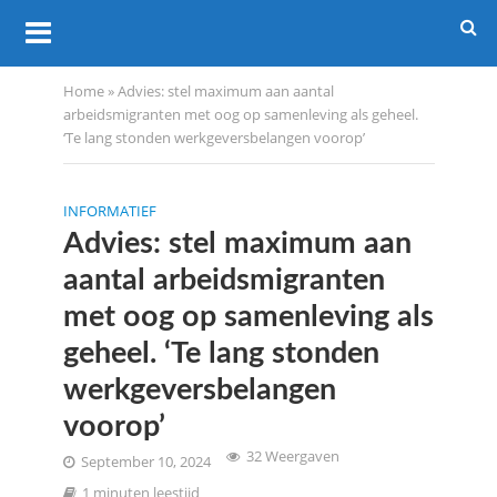
Home
»
Advies: stel maximum aan aantal
arbeidsmigranten met oog op samenleving als geheel.
‘Te lang stonden werkgeversbelangen voorop’
INFORMATIEF
Advies: stel maximum aan
aantal arbeidsmigranten
met oog op samenleving als
geheel. ‘Te lang stonden
werkgeversbelangen
voorop’
32 Weergaven
September 10, 2024
1 minuten leestijd