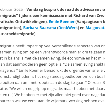
 februari 2025 –
Vandaag besprak de raad de adviesaanvra
migratie” tijdens een kennissessie met Richard van Zwo
afische Ontwikkelingen),
Emile Roemer
(Aanjaagteam 
smigranten),
Barbara Baarsma
(
DenkWerk
) en
Malgorzat
ur arbeidsmigratie).
migratie heeft impact op veel verschillende aspecten van ons
 samenleving om op een verantwoorde manier om te gaan m
et in balans is met de samenleving, de economie en het mili
 aan dat aanmodderen geen optie is: “De samenleving snakt 
ragenda.” Emile Roemer benadrukt de urgentie van snelle 
 omstandigheden is het nog steeds goedkoper om een bus
 te buiten dan om met robots aan de slag te gaan.” Of zoals
tte: “We willen nu grip op migratie, maar hebben het daa
aten (…) We hebben er met zijn allen niet goed over naged
pareren wat we eerst aan de vrijemarktwerking hebben ove