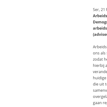
Ser, 21
Arbeids
Demogr
arbeid
(advise
Arbeids
ons als
zodat h
hierbij
verande
huidige
die uit
samenva
overgel
gaan re