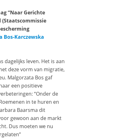
ag “Naar Gerichte
l (Staatscommissie
bescherming
a Bos-Karczewska
 dagelijks leven. Het is aan
et deze vorm van migratie,
eu. Malgorzata Bos gaf
naar een positieve
verbeteringen: “Onder de
 Roemenen in te huren en
 Barbara Baarsma dit
rvoor gewoon aan de markt
acht. Dus moeten we nu
rgelaten”