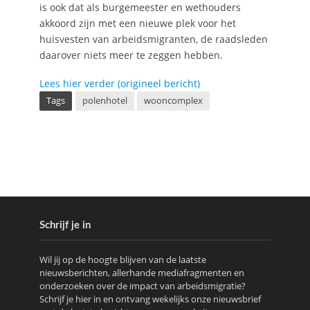
is ook dat als burgemeester en wethouders
akkoord zijn met een nieuwe plek voor het
huisvesten van arbeidsmigranten, de raadsleden
daarover niets meer te zeggen hebben.
Lees hier verder (origineel bericht)
Tags
polenhotel
wooncomplex
Schrijf je in
Wil jij op de hoogte blijven van de laatste
nieuwsberichten, allerhande mediafragmenten en
onderzoeken over de impact van arbeidsmigratie?
Schrijf je hier in en ontvang wekelijks onze nieuwsbrief