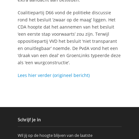
Coalitiepartij D66 vond de politieke discussie
rond het besluit ‘zwaar op de maag’ liggen. Het
CDA hoopte dat het aannemen van het besluit
‘een eerste stap voorwaarts’ zou zijn. Terwijl
oppositiepartij VVD het besluit ‘niet transparant
en onuitlegbaar’ noemde. De PvdA vond het een
‘draak van een deal’ en GroenLinks typeerde deze
als ‘een wurgconstructie’.
Lees hier verder (origineel bericht)
Schrijf je in
Wil jij op de hoogte blijven van de laatste