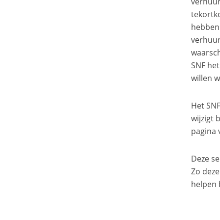
verhuur
tekortk
hebben 
verhuur
waarsch
SNF het
willen 
Het SNF
wijzigt
pagina v
Deze se
Zo deze
helpen b