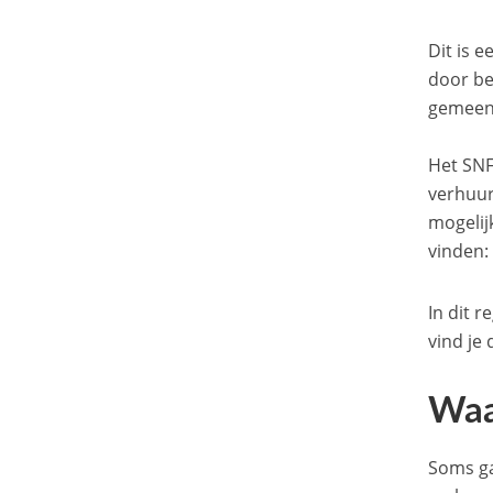
Dit is 
door be
gemeent
Het SNF
verhuur
mogelijk
vinden
In dit 
vind je
Waa
Soms ga