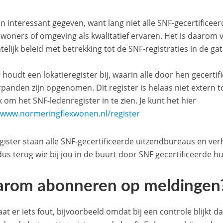
een interessant gegeven, want lang niet alle SNF-gecertifi
woners of omgeving als kwalitatief ervaren. Het is daarom v
elijk beleid met betrekking tot de SNF-registraties in de ga
 houdt een lokatieregister bij, waarin alle door hen gecert
panden zijn opgenomen. Dit register is helaas niet extern to
 om het SNF-ledenregister in te zien. Je kunt het hier
:
www.normeringflexwonen.nl/register
register staan alle SNF-gecertificeerde uitzendbureaus en ve
 dus terug wie bij jou in de buurt door SNF gecertificeerde h
rom abonneren op meldingen
at er iets fout, bijvoorbeeld omdat bij een controle blijkt 