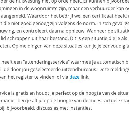
der de huisvesting niet op orde heeft. Er kunnen bijvoorbee
omingen in de woonruimte zijn, maar een verhuurder kan oo
aangemeld. Waardoor het bedrijf wel een certificaat heeft
t die niet goed genoeg zijn volgens de norm. In zo’n geval g
uwing, en controleert daarna opnieuw. Wanneer de situatie 
 lid schrappen uit haar bestand. Dit is een situatie die je 
weten. Op meldingen van deze situaties kun je je eenvoudig
 heeft een “attenderingsservice” waarmee je automatisch beri
 bij de door jou geselecteerde uitzendbureaus. Deze melding
an het register te vinden, of via
deze
link.
rvice is gratis en houdt je perfect op de hoogte van de situa
 manier ben je altijd op de hoogte van de meest actuele st
ij, bijvoorbeeld, discussies met instanties.