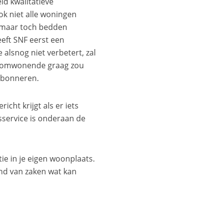
ld kwalitatieve
k niet alle woningen
, maar toch bedden
eeft SNF eerst een
alsnog niet verbetert, zal
als omwonende graag zou
 abonneren.
cht krijgt als er iets
sservice is onderaan de
tie in je eigen woonplaats.
and van zaken wat kan