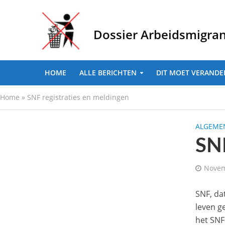
Dossier Arbeidsmigra
HOME
ALLE BERICHTEN
DIT MOET VERANDE
Home
»
SNF registraties en meldingen
ALGEMEN
SNF
Novem
SNF, da
leven g
het SNF