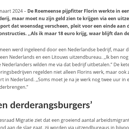
maart 2024 –
De Roemeense pijpfitter Florin werkte in e
derij, maar moet nu zijn geld zien te krijgen via een ui
port dat woensdag verscheen, pleit voor een einde aan d
onstructies. ,,Als ik maar 18 euro krijg, waar blijft dan d
een werd ingeleend door een Nederlandse bedrijf, maar d
 een Nederlands en een Litouws uitzendbureau. ,,Ik ben nog
 Nederlanders wilden me via dat bedrijf uitbetalen.” De ket
ringsbedrijven regelden niet alleen Florins werk, maar ook z
rt in Nederland. ,,Soms moet je na je werk nog twee uur in 
nderbrengen.”
en derderangsburgers’
esraad Migratie ziet dat een groeiend aantal arbeidsmigra
nd aan de slag gaat, zij worden via uitzendbureaus in bijv