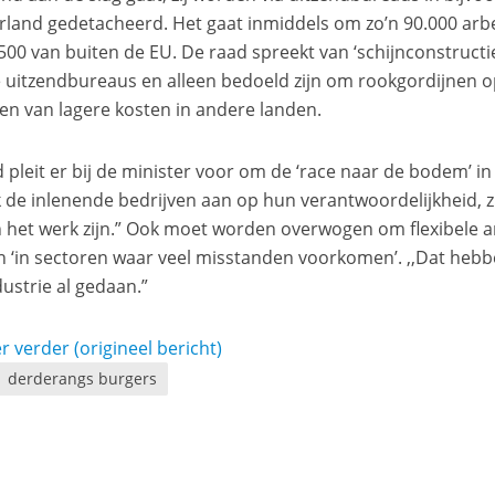
rland gedetacheerd. Het gaat inmiddels om zo’n 90.000 ar
.500 van buiten de EU. De raad spreekt van ‘schijnconstruct
 uitzendbureaus en alleen bedoeld zijn om rookgordijnen o
ren van lagere kosten in andere landen.
 pleit er bij de minister voor om de ‘race naar de bodem’ i
k de inlenende bedrijven aan op hun verantwoordelijkheid, z
 het werk zijn.” Ook moet worden overwogen om flexibele a
n ‘in sectoren waar veel misstanden voorkomen’. ,,Dat hebbe
dustrie al gedaan.”
r verder (origineel bericht)
derderangs burgers