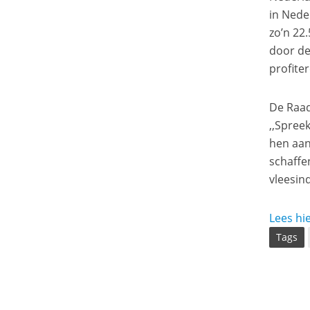
in Nede
zo’n 22
door de
profite
De Raad
,,Spree
hen aan
schaffe
vleesin
Lees hie
Tags