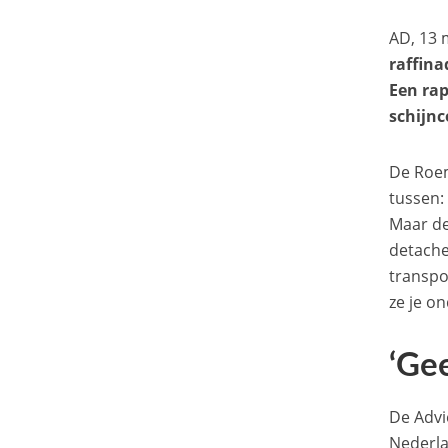
AD, 13 
raffina
Een rap
schijnc
De Roem
tussen:
Maar de
detache
transpo
ze je o
‘Ge
De Advi
Nederla