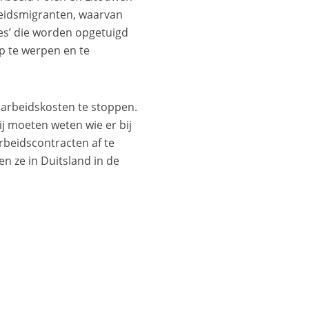
beidsmigranten, waarvan
ies’ die worden opgetuigd
p te werpen en te
n arbeidskosten te stoppen.
ij moeten weten wie er bij
rbeidscontracten af te
n ze in Duitsland in de