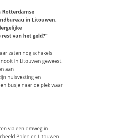
en Rotterdamse
tzendbureau in Litouwen.
ergelijke
e rest van het geld?”
aar zaten nog schakels
 nooit in Litouwen geweest.
en aan
ijn huisvesting en
een busje naar de plek waar
nten via een omweg in
oorbeeld Polen en Litouwen