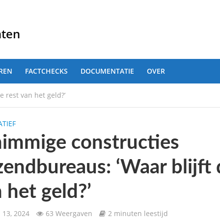
nten
REN
FACTCHECKS
DOCUMENTATIE
OVER
 rest van het geld?’
TIEF
immige constructies
zendbureaus: ‘Waar blijft 
 het geld?’
 13, 2024
63 Weergaven
2 minuten leestijd