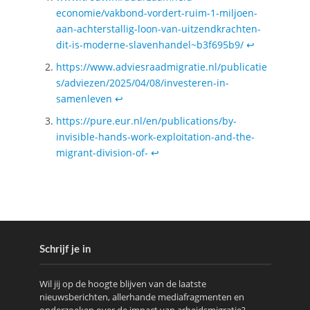
economie/vakbond-vordert-ruim-1-miljoen-
aan-achterstallig-loon-van-uitzendkrachten-
dit-is-moderne-slavenhandel~b3f695b9/
↩︎
https://www.adviesraadmigratie.nl/publicatie
s/adviezen/2025/04/08/investeren-in-
samenleven
↩︎
https://pure.eur.nl/en/publications/by-
invisible-hands-work-exploitation-and-the-
migrant-division-of-
↩︎
Schrijf je in
Wil jij op de hoogte blijven van de laatste
nieuwsberichten, allerhande mediafragmenten en