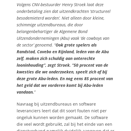
Volgens CNV-bestuurder Henry Stroek laat deze
onderbetaling zien dat uitzendkrachten ‘structureel
besodemieterd worden’. Niet alleen door kleine,
schimmige uitzendbureaus, die door
belangenbehartiger de Algemene Bond
Uitzendondernemingen (Abu) vaak ‘de cowboys van
de sector’ genoemd. “
Ook grote spelers als
Randstad, Covebo en Rijnland, leden van de Abu
zelf, maken zich schuldig aan onterechte
looninhouding”, zegt Stroek. “50 procent van de
kwesties die we onderzoeken, speelt zich af bij
deze grote Abu-leden. En nog eens 85 procent van
het geld dat we vorderen komt bij Abu-leden
vandaan.
”
Navraag bij uitzendbureaus en software
leveranciers leert dat dit soort fouten niet per
ongeluk kunnen worden gemaakt. De software
die veel wordt gebruikt, zal bij het einde van een
dienstverband namelijk duidelijk aangeven dat er