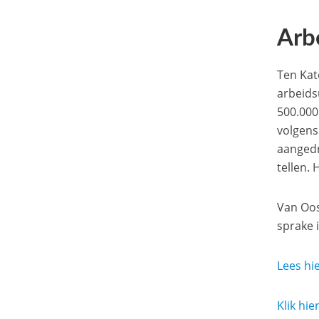
Arb
Ten Kat
arbeids
500.000
volgens
aangedr
tellen. 
Van Oos
sprake 
Lees hie
Klik hi