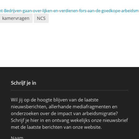
ht-Bedrijven-gaan-over-lijken-en-verdienen-fors-aan-de-goedkope-arbeidsm
kamervragen
NCS
Schrijf je in
Wil jij op de hoogte blijven van de laatste
nieuwsberichten, allerhande mediafragmenten en
onderzoeken over de impact van arbeidsmigratie?
Schrijf je hier in en ontvang wekelijks onze nieuwsbrief
met de laatste berichten van onze website.
Naam