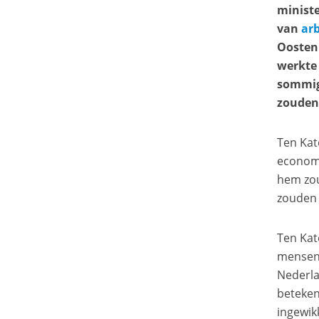
ministe
van
ar
Oostenb
werkte
sommige
zouden
Ten Kate
economi
hem zou
zouden
Ten Kat
mensen 
Nederla
beteken
ingewik