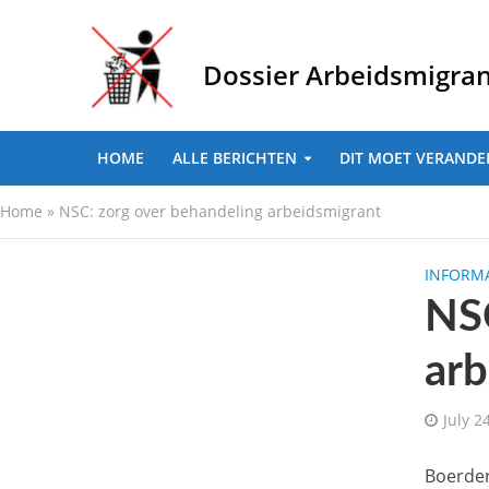
Dossier Arbeidsmigra
HOME
ALLE BERICHTEN
DIT MOET VERANDE
Home
»
NSC: zorg over behandeling arbeidsmigrant
INFORMA
NSC
arb
July 2
Boerderi