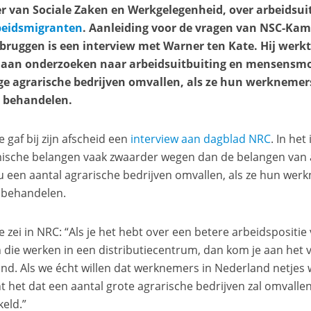
r van Sociale Zaken en Werkgelegenheid, over arbeidsui
beidsmigranten
. Aanleiding voor de vragen van NSC-Kam
ruggen is een interview met Warner ten Kate. Hij werkte 
 aan onderzoeken naar arbeidsuitbuiting en mensensmok
 agrarische bedrijven omvallen, als ze hun werknemers
 behandelen.
 gaf bij zijn afscheid een
interview aan dagblad NRC
. In het
sche belangen vaak zwaarder wegen dan de belangen van 
 een aantal agrarische bedrijven omvallen, als ze hun wer
 behandelen.
e zei in NRC: “Als je het hebt over een betere arbeidspositi
die werken in een distributiecentrum, dan kom je aan het
nd. Als we écht willen dat werknemers in Nederland netje
t het dat een aantal grote agrarische bedrijven zal omvallen.
keld.”