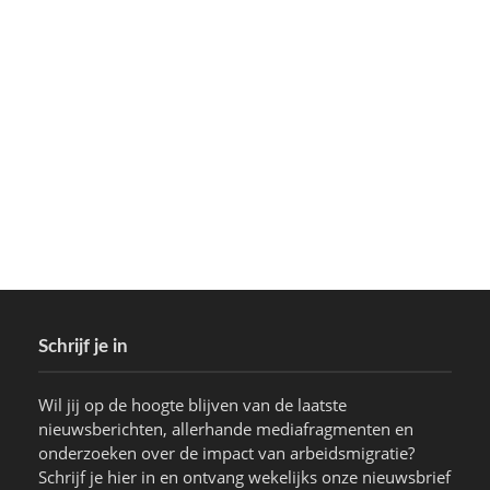
Schrijf je in
Wil jij op de hoogte blijven van de laatste
nieuwsberichten, allerhande mediafragmenten en
onderzoeken over de impact van arbeidsmigratie?
Schrijf je hier in en ontvang wekelijks onze nieuwsbrief