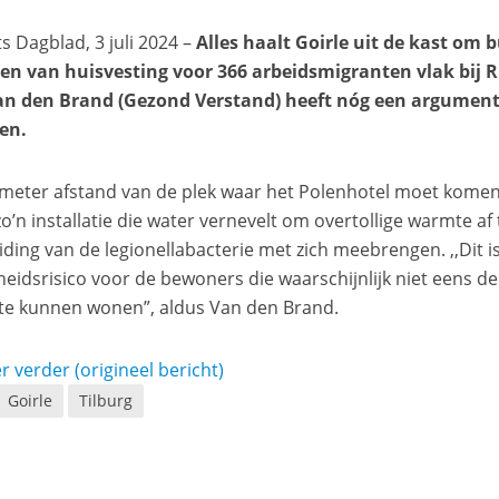
s Dagblad, 3 juli 2024 –
Alles haalt Goirle uit de kast om 
ien van huisvesting voor 366 arbeidsmigranten vlak bij R
an den Brand (Gezond Verstand) heeft nóg een argument
en.
meter afstand van de plek waar het Polenhotel moet komen, s
zo’n installatie die water vernevelt om overtollige warmte af
iding van de legionellabacterie met zich meebrengen. ,,Dit
eidsrisico voor de bewoners die waarschijnlijk niet eens 
te kunnen wonen”, aldus Van den Brand.
r verder (origineel bericht)
Goirle
Tilburg