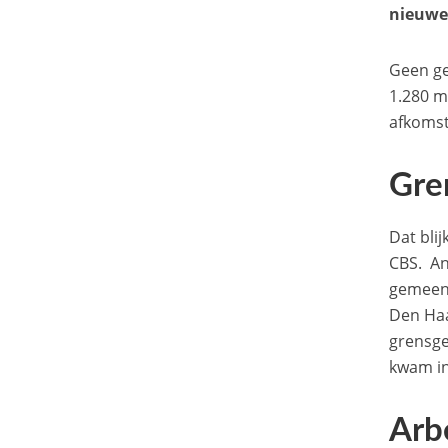
nieuwe 
Geen ge
1.280 m
afkomst
Gre
Dat blij
CBS. An
gemeent
Den Haa
grensge
kwam in
Arb