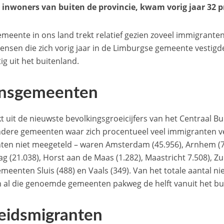
inwoners van buiten de provincie, kwam vorig jaar 32 pr
meente in ons land trekt relatief gezien zoveel immigranten
ensen die zich vorig jaar in de Limburgse gemeente vestigd
ig uit het buitenland.
nsgemeenten
kt uit de nieuwste bevolkingsgroeicijfers van het Centraal Bu
dere gemeenten waar zich procentueel veel immigranten ve
en niet meegeteld – waren Amsterdam (45.956), Arnhem (7.
g (21.038), Horst aan de Maas (1.282), Maastricht 7.508), Zu
meenten Sluis (488) en Vaals (349). Van het totale aantal n
 al die genoemde gemeenten pakweg de helft vanuit het bu
eidsmigranten