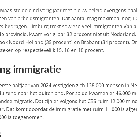
 Maas stelde eind vorig jaar met nieuw beleid overigens paa
ten van arbeidsmigranten. Dat aantal mag maximaal nog 10
s bedragen. Limburg trekt sowieso veel immigranten.Van a
de provincie, kwam vorig jaar 32 procent niet uit Nederland.
ook Noord-Holland (35 procent) en Brabant (34 procent). Dr
steken op respectievelijk 15, 18 en 18 procent.
ing immigratie
eerste halfjaar van 2024 vestigden zich 138.000 mensen in N
duizend naar het buitenland. Per saldo kwamen er 46.000 m
andse migratie. Dat zijn er volgens het CBS ruim 12.000 min
aar. Dat komt doordat de immigratie met ruim 11.000 is af
.000 is toegenomen.
ë