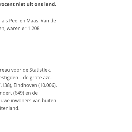
ocent niet uit ons land.
 als Peel en Maas. Van de
en, waren er 1.208
reau voor de Statistiek,
stigden – de grote azc-
138), Eindhoven (10.006),
ndert (649) en de
ieuwe inwoners van buiten
itenland.