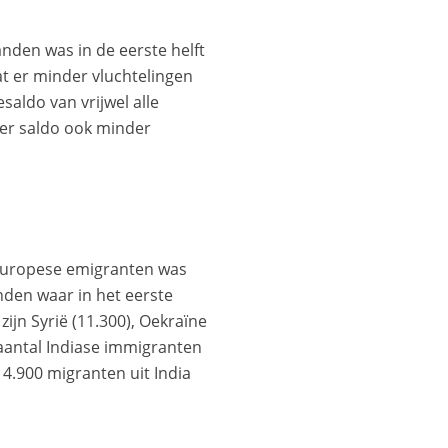
anden was in de eerste helft
at er minder vluchtelingen
aldo van vrijwel alle
per saldo ook minder
Europese emigranten was
nden waar in het eerste
jn Syrië (11.300), Oekraïne
t aantal Indiase immigranten
 4.900 migranten uit India