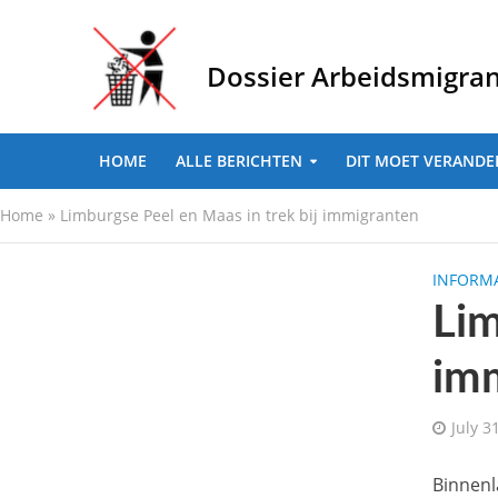
Dossier Arbeidsmigra
HOME
ALLE BERICHTEN
DIT MOET VERANDE
Home
»
Limburgse Peel en Maas in trek bij immigranten
INFORMA
Lim
im
July 3
Binnenl