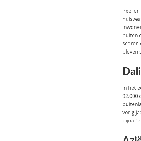
Peel en
huisves
inwoner
buiten 
scoren 
bleven 
Dal
In het 
92.000 
buitenl
vorig j
bijna 1
Azi