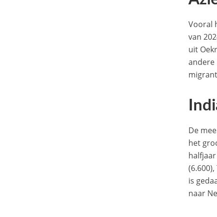
Vooral 
van 202
uit Oek
andere 
migrant
Indi
De mees
het gro
halfjaa
(6.600),
is geda
naar Ne