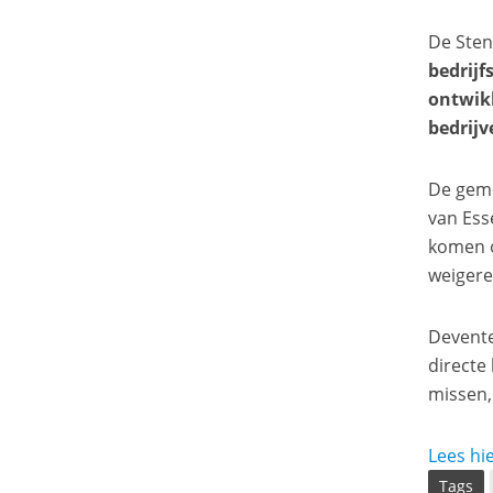
De Sten
bedrijf
ontwikk
bedrijv
De geme
van Ess
komen o
weigere
Devente
directe
missen,
Lees hie
Tags