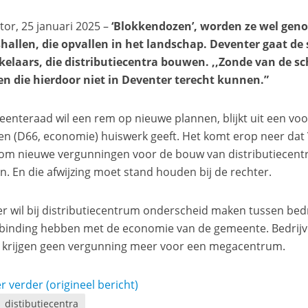
tor, 25 januari 2025 –
‘Blokkendozen’, worden ze wel geno
shallen, die opvallen in het landschap. Deventer gaat de 
elaars, die distributiecentra bouwen. ,,Zonde van de s
en die hierdoor niet in Deventer terecht kunnen.”
enteraad wil een rem op nieuwe plannen, blijkt uit een voo
en (D66, economie) huiswerk geeft. Het komt erop neer dat
m nieuwe vergunningen voor de bouw van distributiecentr
n. En die afwijzing moet stand houden bij de rechter.
r wil bij distributiecentrum onderscheid maken tussen bedr
 binding hebben met de economie van de gemeente. Bedrijv
 krijgen geen vergunning meer voor een megacentrum.
r verder (origineel bericht)
distibutiecentra