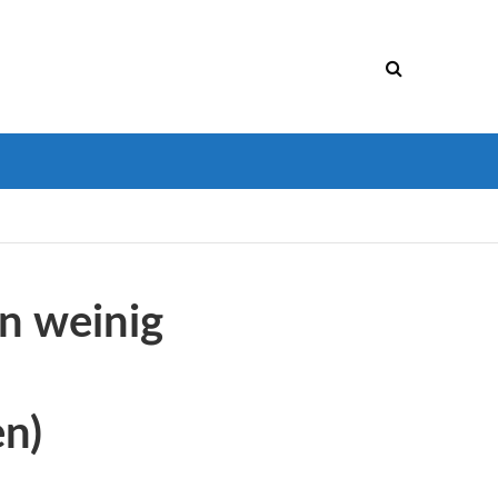
en weinig
en)