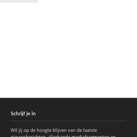
Schrijf je in
Wil jij op de hoogte blijven van de laatste
nieuwsberichten, allerhande mediafragmenten en