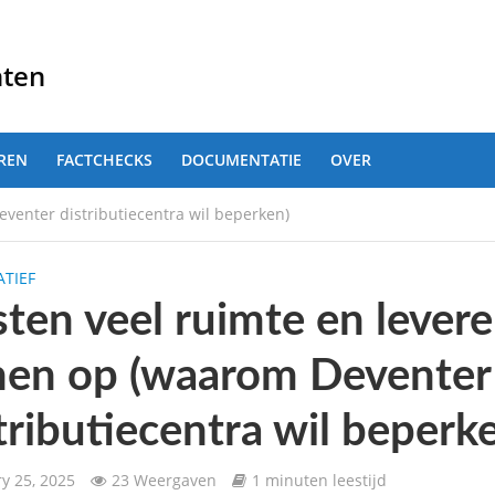
nten
REN
FACTCHECKS
DOCUMENTATIE
OVER
venter distributiecentra wil beperken)
TIEF
ten veel ruimte en lever
nen op (waarom Deventer
tributiecentra wil beperk
y 25, 2025
23 Weergaven
1 minuten leestijd