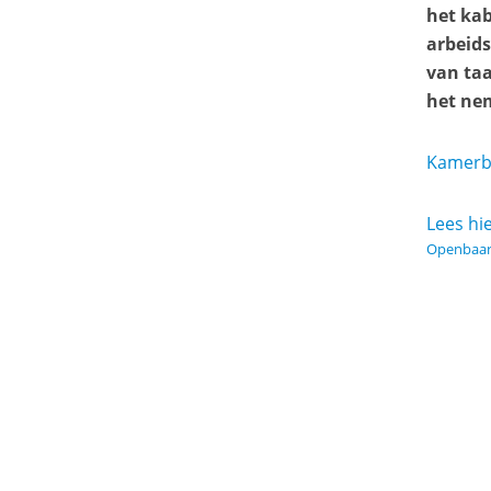
het kab
arbeids
van ta
het ne
Kamerbr
Lees hie
Openbaar