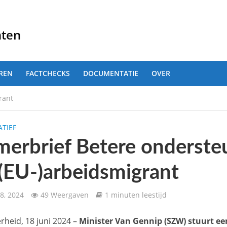
nten
REN
FACTCHECKS
DOCUMENTATIE
OVER
rant
TIEF
erbrief Betere onderste
(EU-)arbeidsmigrant
8, 2024
49 Weergaven
1 minuten leestijd
erheid, 18 juni 2024 –
Minister Van Gennip (SZW) stuurt een