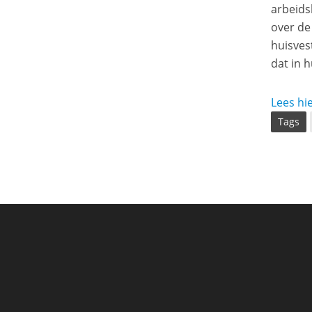
arbeids
over de
huisves
dat in 
Lees hie
Tags