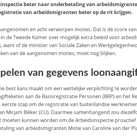
inspectie beter naar onderbetaling van arbeidsmigrant
egistratie van arbeidsmigranten beter op de rit krijgen.
angenomen en acht verworpen moties. Dat is de score va
in de Tweede Kamer over mogelijk extra beleid voor arbei
k, want of de minister van Sociale Zaken en Werkgelegenhei
ken van de aangenomen moties, moet nog blijken.
pelen van gegevens loonaangi
die best kans maakt om een wettelijke verplichting te worde
gifteketen aan de Basisregistratie Personen (BRP) en het Re
ls eerste stap om de registratie van buitenlandse werknemers
an Mirjam Bikker (CU). Daarmee samenhangend zou diezelf
t moeten kunnen worden om de Arbeidsinspectie proactief t
taling van arbeidsmigranten Motie van Caroline van der Pla