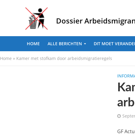
Dossier Arbeidsmigra
HOME
ALLE BERICHTEN
DIT MOET VERANDE
Home
»
Kamer met stofkam door arbeidsmigratieregels
INFORMA
Ka
arb
Septe
GF Actu