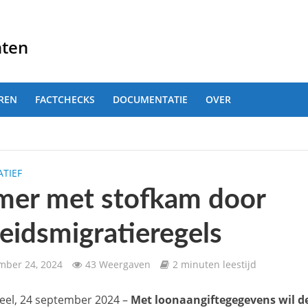
nten
REN
FACTCHECKS
DOCUMENTATIE
OVER
TIEF
mer met stofkam door
eidsmigratieregels
mber 24, 2024
43 Weergaven
2 minuten leestijd
eel, 24 september 2024 –
Met loonaangiftegegevens wil 