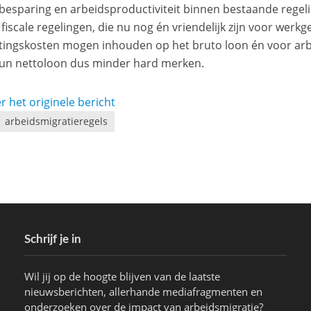
besparing en arbeidsproductiviteit binnen bestaande rege
 fiscale regelingen, die nu nog én vriendelijk zijn voor werk
tingskosten mogen inhouden op het bruto loon én voor ar
hun nettoloon dus minder hard merken.
r het originele bericht
arbeidsmigratieregels
Schrijf je in
Wil jij op de hoogte blijven van de laatste
nieuwsberichten, allerhande mediafragmenten en
onderzoeken over de impact van arbeidsmigratie?