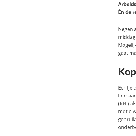
Arbeids
Én de r
Negen a
middag 
Mogelij
gaat ma
Kop
Eentje 
loonaan
(RNI) a
motie v
gebruik
onderbe