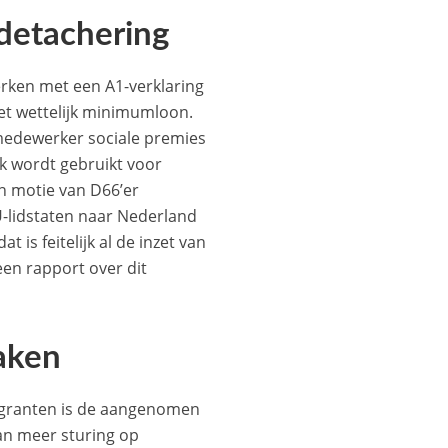
rdetachering
rken met een A1-verklaring
et wettelijk minimumloon.
 medewerker sociale premies
k wordt gebruikt voor
n motie van D66’er
U-lidstaten naar Nederland
is feitelijk al de inzet van
 een rapport over dit
aken
migranten is de aangenomen
an meer sturing op