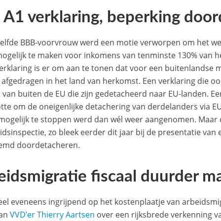
 A1 verklaring, beperking doo
elfde BBB-voorvrouw werd een motie verworpen om het we
mogelijk te maken voor inkomens van tenminste 130% van h
erklaring is er om aan te tonen dat voor een buitenlandse
afgedragen in het land van herkomst. Een verklaring die oo
 van buiten de EU die zijn gedetacheerd naar EU-landen. Ee
tte om de oneigenlijke detachering van derdelanders via E
 mogelijk te stoppen werd dan wél weer aangenomen. Maar dat 
idsinspectie, zo bleek eerder dit jaar bij de presentatie van
emd doordetacheren.
eidsmigratie fiscaal duurder m
eel eveneens ingrijpend op het kostenplaatje van arbeids
van
VVD’er Thierry Aartsen
over een rijksbrede verkenning v