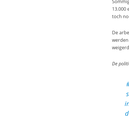
Sommige
13.000 
toch noo
De arbe
werden 
weigerd
De polit
s
i
d