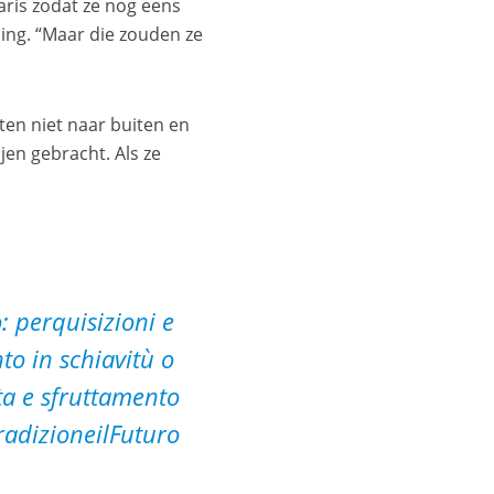
ris zodat ze nog eens
ng. “Maar die zouden ze
ten niet naar buiten en
en gebracht. Als ze
: perquisizioni e
to in schiavitù o
ita e sfruttamento
radizioneilFuturo