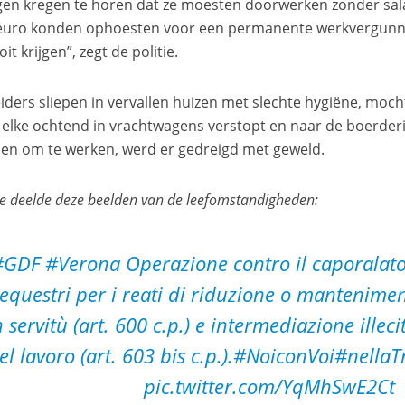
n kregen te horen dat ze moesten doorwerken zonder sala
euro konden ophoesten voor een permanente werkvergunni
it krijgen”, zegt de politie.
iders sliepen in vervallen huizen met slechte hygiëne, moch
elke ochtend in vrachtwagens verstopt en naar de boerderij
en om te werken, werd er gedreigd met geweld.
ie deelde deze beelden van de leefomstandigheden:
#GDF
#Verona
Operazione contro il caporalato
equestri per i reati di riduzione o mantenimen
n servitù (art. 600 c.p.) e intermediazione illec
el lavoro (art. 603 bis c.p.).
#NoiconVoi
#nellaT
pic.twitter.com/YqMhSwE2Ct