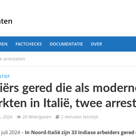
nten
REN
FACTCHECKS
DOCUMENTATIE
OVER
e arrestaties
TIEF
iërs gered die als modern
kten in Italië, twee arres
4, 2024
20 Weergaven
2 minuten leestijd
 juli 2024 –
In Noord-Italië zijn 33 Indiase arbeiders ger