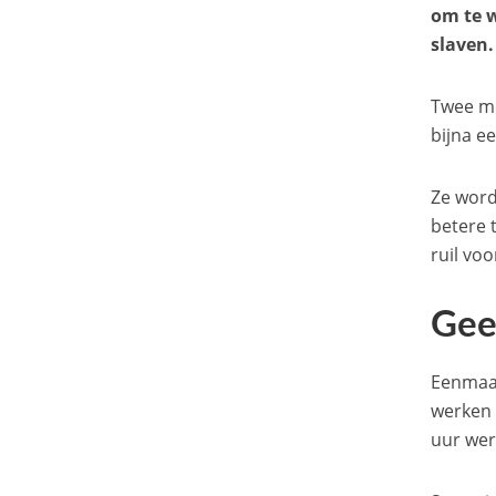
om te w
slaven.
Twee me
bijna e
Ze word
betere 
ruil vo
Gee
Eenmaal
werken 
uur wer