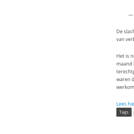
— 
De slac
van verb
Het is 
maand k
terecht
waren d
werkom
Lees hie
Tags