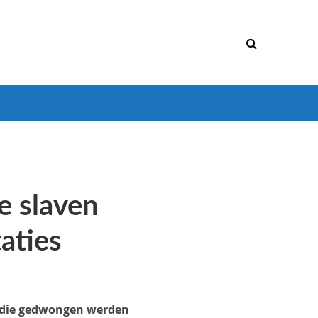
e slaven
taties
ed die gedwongen werden