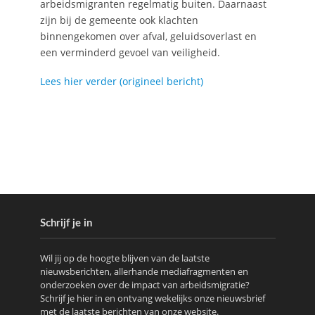
arbeidsmigranten regelmatig buiten. Daarnaast
zijn bij de gemeente ook klachten
binnengekomen over afval, geluidsoverlast en
een verminderd gevoel van veiligheid.
Lees hier verder (origineel bericht)
Schrijf je in
Wil jij op de hoogte blijven van de laatste
nieuwsberichten, allerhande mediafragmenten en
onderzoeken over de impact van arbeidsmigratie?
Schrijf je hier in en ontvang wekelijks onze nieuwsbrief
met de laatste berichten van onze website.