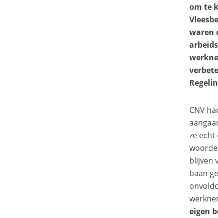
om te 
Vleesbe
waren 
arbeid
werkne
verbet
Regelin
CNV had
aangaan
ze echt 
woorde
blijven
baan ge
onvoldo
werkne
eigen 