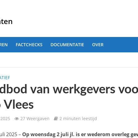
nten
REN
FACTCHECKS
DOCUMENTATIE
OVER
TIEF
dbod van werkgevers vo
 Vlees
, 2025
27 Weergaven
2 minuten leestijd
uli 2025 –
Op woensdag 2 juli jl. is er wederom overleg g