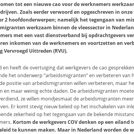
komen tot een nieuwe cao voor de werknemers werkzaa
drijven. Zoals eerder verwoord en opgeschreven in onze
er 2 hoofdonderwerpen; namelijk het tegengaan van mi
smigranten werkzaam binnen de vleessector in Nederlan
mers met een vast dienstverband bij opdrachtgevers ver
eren inkomen van de werknemers en voortzetten en verb
g Vervroegd Uittreden (RVU).
 en heeft de overtuiging dat werkgevers de cao gesprekken
de het onderwerp “arbeidsmigranten” en verbeteren van hu
de positie van arbeidsmigranten willen verbeteren, maar het b
n en maar weinig echte daden. De arbeidsmigranten moe
 verdiend, ze willen mondjesmaat de arbeidsmigranten meer
ven. Er komt stevig nieuw beleid op het inschakelen van in
ende zekerheid op het tegengaan van de bekende misstan
mers.
Kortom de werkgevers COV denken op een eiland 
beleid te kunnen maken. Maar in Nederland worden de w