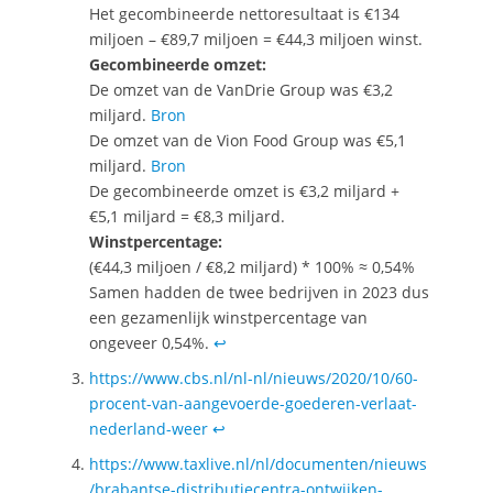
Het gecombineerde nettoresultaat is €134
miljoen – €89,7 miljoen = €44,3 miljoen winst.
Gecombineerde omzet:
De omzet van de VanDrie Group was €3,2
miljard.
Bron
De omzet van de Vion Food Group was €5,1
miljard.
Bron
De gecombineerde omzet is €3,2 miljard +
€5,1 miljard = €8,3 miljard.
Winstpercentage:
(€44,3 miljoen / €8,2 miljard) * 100% ≈ 0,54%
Samen hadden de twee bedrijven in 2023 dus
een gezamenlijk winstpercentage van
ongeveer 0,54%.
↩︎
https://www.cbs.nl/nl-nl/nieuws/2020/10/60-
procent-van-aangevoerde-goederen-verlaat-
nederland-weer
↩︎
https://www.taxlive.nl/nl/documenten/nieuws
/brabantse-distributiecentra-ontwijken-