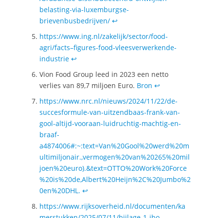
belasting-via-luxemburgse-
brievenbusbedrijven/
↩︎
https://www.ing.nl/zakelijk/sector/food-
agri/facts–figures-food-vleesverwerkende-
industrie
↩︎
Vion Food Group leed in 2023 een netto
verlies van 89,7 miljoen Euro.
Bron
↩︎
https://www.nrc.nl/nieuws/2024/11/22/de-
succesformule-van-uitzendbaas-frank-van-
gool-altijd-vooraan-luidruchtig-machtig-en-
braaf-
a4874006#:~:text=Van%20Gool%20werd%20m
ultimiljonair.,vermogen%20van%20265%20mil
joen%20euro).&text=OTTO%20Work%20Force
%20is%20de,Albert%20Heijn%2C%20Jumbo%2
0en%20DHL.
↩︎
https://www.rijksoverheid.nl/documenten/ka
merstukken/2025/07/11/bijlage-1-ibo-