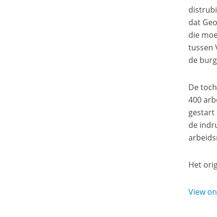
distrub
dat Geo
die moe
tussen 
de burg
De toch
400 arb
gestart
de indr
arbeid
Het orig
View o