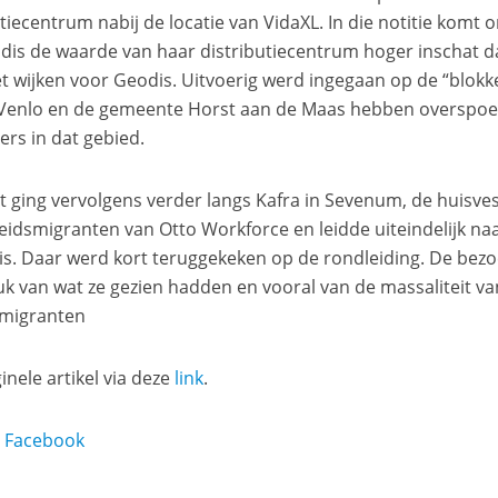
itiecentrum nabij de locatie van VidaXL. In die notitie komt
dis de waarde van haar distributiecentrum hoger inschat 
t wijken voor Geodis. Uitvoerig werd ingegaan op de “blokk
Venlo en de gemeente Horst aan de Maas hebben overspoeld
ers in dat gebied.
t ging vervolgens verder langs Kafra in Sevenum, de huisve
eidsmigranten van Otto Workforce en leidde uiteindelijk na
 is. Daar werd kort teruggekeken op de rondleiding. De be
uk van wat ze gezien hadden en vooral van de massaliteit v
smigranten
inele artikel via deze
link
.
n Facebook