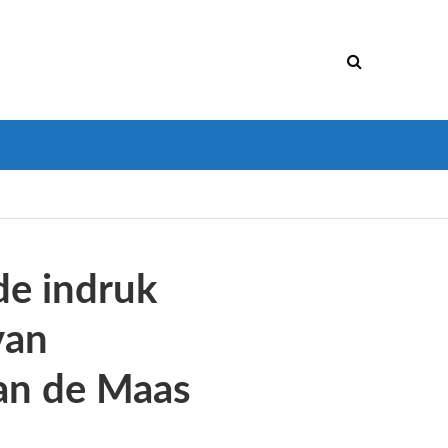
de indruk
van
aan de Maas