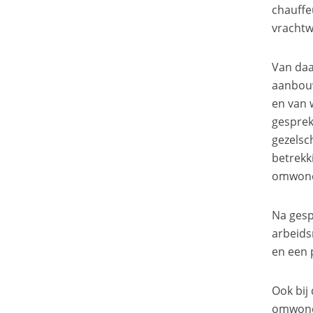
chauffe
vrachtw
Van daa
aanbouw
en van 
gesprek
gezelsc
betrekk
omwon
Na gesp
arbeids
en een 
Ook bij
omwonen