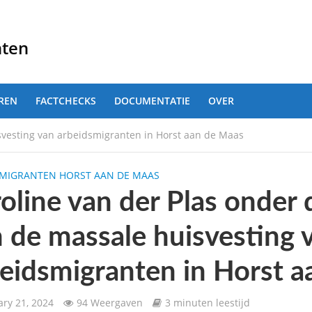
nten
REN
FACTCHECKS
DOCUMENTATIE
OVER
svesting van arbeidsmigranten in Horst aan de Maas
SMIGRANTEN HORST AAN DE MAAS
oline van der Plas onder 
 de massale huisvesting 
eidsmigranten in Horst 
ary 21, 2024
94 Weergaven
3 minuten leestijd