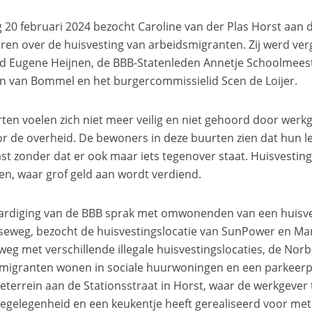
 20 februari 2024 bezocht Caroline van der Plas Horst aan 
ren over de huisvesting van arbeidsmigranten. Zij werd ver
d Eugene Heijnen, de BBB-Statenleden Annetje Schoolmeeste
an van Bommel en het burgercommissielid Scen de Loijer.
ten voelen zich niet meer veilig en niet gehoord door werk
or de overheid. De bewoners in deze buurten zien dat hun
st zonder dat er ook maar iets tegenover staat. Huisvesting
n, waar grof geld aan wordt verdiend.
ardiging van de BBB sprak met omwonenden van een huisve
seweg, bezocht de huisvestingslocatie van SunPower en Mar
weg met verschillende illegale huisvestingslocaties, de Norb
migranten wonen in sociale huurwoningen en een parkeerp
ieterrein aan de Stationsstraat in Horst, waar de werkgever t
iegelegenheid en een keukentje heeft gerealiseerd voor 