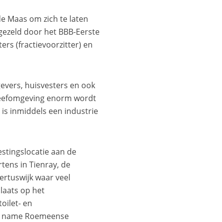
de Maas om zich te laten
gezeld door het BBB-Eerste
rs (fractievoorzitter) en
gevers, huisvesters en ook
 leefomgeving enorm wordt
 is inmiddels een industrie
stingslocatie aan de
tens in Tienray, de
ertuswijk waar veel
laats op het
oilet- en
met name Roemeense