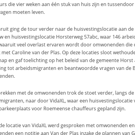
urs die vier weken aan één stuk van huis zijn en tussendoor
agen moeten leven.
ruit ging de tour verder naar de huisvestingslocatie aan d
 en huisvestingslocatie Horsterweg 57abc, waar 146 arbei
waaruit veel overlast ervaren wordt door omwonenden die 
 met Caroline van der Plas. Op deze locaties sloot wethoud
hap en gaf toelichting op het beleid van de gemeente Hors
ing tot arbeidsmigranten en beantwoordde vragen van de 
enden.
rekken met de omwonenden trok de stoet verder, langs de 
migranten, naar door VidaXL, waar een huisvestingslocatie
parkeerplaats voor Roemeense chauffeurs gepland zijn.
 de locatie van VidaXL werd gesproken met omwonenden en
den een notitie aan Van der Plas inzake de plannen van G