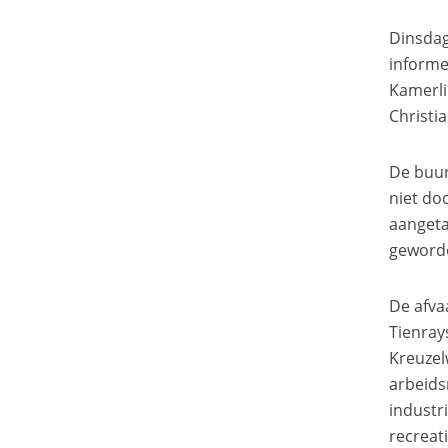
Dinsdag
informe
Kamerli
Christi
De buur
niet do
aangeta
geworde
De afva
Tienray
Kreuzel
arbeids
industr
recreat