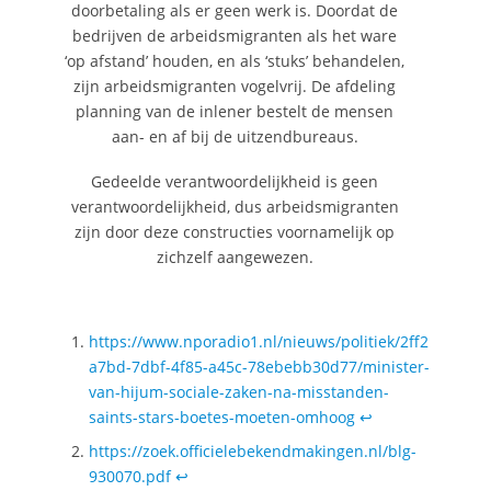
doorbetaling als er geen werk is. Doordat de
bedrijven de arbeidsmigranten als het ware
‘op afstand’ houden, en als ‘stuks’ behandelen,
zijn arbeidsmigranten vogelvrij. De afdeling
planning van de inlener bestelt de mensen
aan- en af bij de uitzendbureaus.
Gedeelde verantwoordelijkheid is geen
verantwoordelijkheid, dus arbeidsmigranten
zijn door deze constructies voornamelijk op
zichzelf aangewezen.
https://www.nporadio1.nl/nieuws/politiek/2ff2
a7bd-7dbf-4f85-a45c-78ebebb30d77/minister-
van-hijum-sociale-zaken-na-misstanden-
saints-stars-boetes-moeten-omhoog
↩︎
https://zoek.officielebekendmakingen.nl/blg-
930070.pdf
↩︎