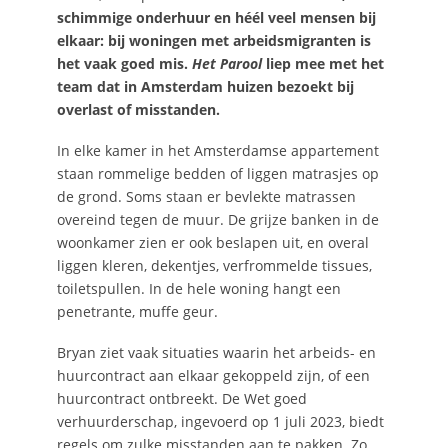
schimmige onderhuur en héél veel mensen bij
elkaar: bij woningen met arbeidsmigranten is
het vaak goed mis.
Het Parool
liep mee met het
team dat in Amsterdam huizen bezoekt bij
overlast of misstanden.
In elke kamer in het Amsterdamse appartement
staan rommelige bedden of liggen matrasjes op
de grond. Soms staan er bevlekte matrassen
overeind tegen de muur. De grijze banken in de
woonkamer zien er ook beslapen uit, en overal
liggen kleren, dekentjes, verfrommelde tissues,
toiletspullen. In de hele woning hangt een
penetrante, muffe geur.
Bryan ziet vaak situaties waarin het arbeids- en
huurcontract aan elkaar gekoppeld zijn, of een
huurcontract ontbreekt. De Wet goed
verhuurderschap, ingevoerd op 1 juli 2023, biedt
regels om zulke misstanden aan te pakken. Zo